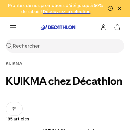
Aller à la recherche
Profitez de nos promotions d'été jusqu'à 50%
Aller au contenu
Aller au pied de
de rabais!
(Zones sélectionnées)
en seulement 2 h!
Découvrez la sélection
Cliquez ici
page
KUIKMA
KUIKMA chez Décathlon
185 articles