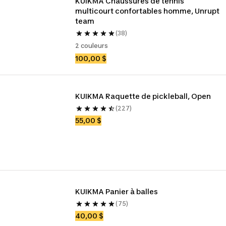
KUIKMA Chaussures de tennis 
multicourt confortables homme, Unrupt 
team
(38)
2 couleurs
100,00 $
KUIKMA Raquette de pickleball, Open
(227)
55,00 $
KUIKMA Panier à balles
(75)
40,00 $