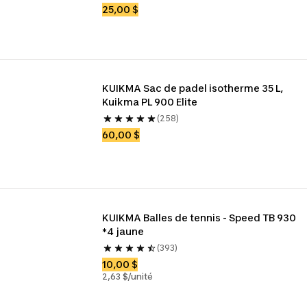
25,00 $
KUIKMA Sac de padel isotherme 35 L, 
Kuikma PL 900 Elite
(258)
60,00 $
KUIKMA Balles de tennis - Speed TB 930 
*4 jaune 
(393)
10,00 $
2,63 $/unité