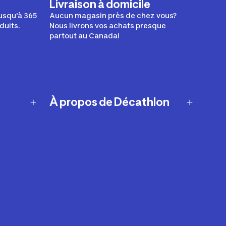
Livraison à domicile
usqu'à 365
Aucun magasin près de chez vous?
duits.
Nous livrons vos achats presque
partout au Canada!
À propos de Décathlon
Notre histoire
Carrières
Nos marques
Nos innovations
Développement durable
Affiliation
Symboles du possible
Rapport sur l'esclavage moderne de