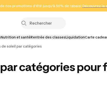
 page
 de nos promotions d'été jusqu'à 50% de rabais!
(Zones sélectionnées)
en seulement 2 h
Découvrez la 
Cliquez ici
s
Nutrition et santé
Rentrée des classes
Liquidation
Carte cadea
 de soleil par catégories
l par catégories pou
e soleil
ie 3