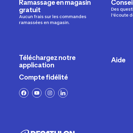
Ramassage en magasin
Conseil
gratuit
Des questi
l'écoute d
Aucun frais sur les commandes
ramassées en magasin.
Téléchargez notre
Aide
application
Livraison
Compte fidélité
Retours e
FAQ
Paiement 
Politique 
Politique 
Rappels p
Contacte