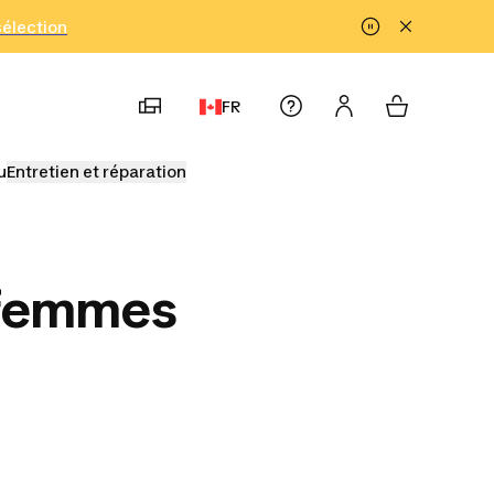
!
sélection
FR
u
Entretien et réparation
r femmes