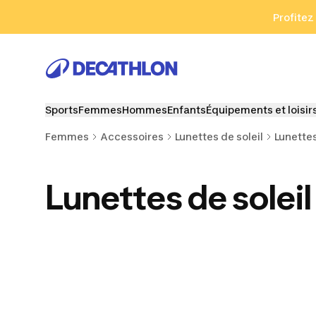
Aller à la recherche
Aller au contenu
Aller au pied de
Profitez
Sports
Femmes
Hommes
Enfants
Équipements et loisir
Femmes
Accessoires
Lunettes de soleil
Lunettes
Lunettes de solei
Lunettes de soleil
Lunettes de soleil
Lunettes d
catégorie 1
catégorie 4
catégor