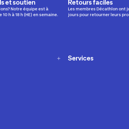
s et soutien
Retours faciles
ons? Notre équipe est à
Les membres Décathlon ont j
e 10 h à 18 h (HE) en semaine.
jours pour retourner leurs pro
Services
Programme de fidélité
t échanges
Ateliers en magasin
Cartes-cadeaux
et sécurité
Nos conseils sportifs
de garantie Décathlon
Appli Decathlon Coach
de garantie de disponibilité
roduits
z-nous