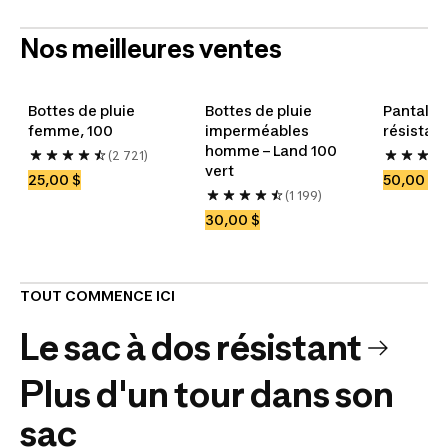
Nos meilleures ventes
Bottes de pluie 
Bottes de pluie 
Pantalon 
femme, 100
imperméables 
résistan
homme – Land 100 
(2 721)
vert
25,00 $
50,00 $
(1 199)
30,00 $
TOUT COMMENCE ICI
Le sac à dos résistant
Plus d'un tour dans son
sac