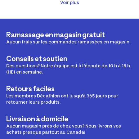
Voir plus
Sacs et pochettes chasse
Ramassage en magasin gratuit
Aucun frais sur les commandes ramassées en magasin.
Accessoires de chasse
Conseils et soutien
Des questions? Notre équipe est à l'écoute de 10 h à 18 h
(HE) en semaine.
Tout pour les fusils de chasse
Retours faciles
Les membres Décathlon ont jusqu'à 365 jours pour
Vêtements de sécurité chasse
retourner leurs produits.
Livraison à domicile
Aucun magasin près de chez vous? Nous livrons vos
achats presque partout au Canada!