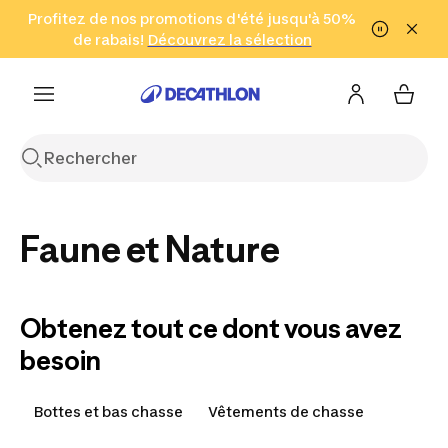
Aller à la recherche
Profitez de nos promotions d'été jusqu'à 50%
Aller au contenu
Aller au pied de
de rabais!
(Zones sélectionnées)
en seulement 2 h!
Découvrez la sélection
Cliquez ici
page
Faune et Nature
Obtenez tout ce dont vous avez
besoin
Bottes et bas chasse
Vêtements de chasse
C