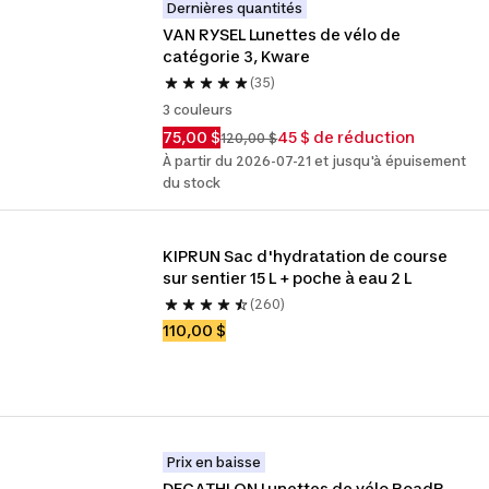
Dernières quantités
VAN RYSEL Lunettes de vélo de 
catégorie 3, Kware
(35)
3 couleurs
75,00 $
45 $ de réduction
120,00 $
À partir du 2026-07-21 et jusqu'à épuisement
du stock
KIPRUN Sac d'hydratation de course 
sur sentier 15 L + poche à eau 2 L
(260)
110,00 $
Prix en baisse
DECATHLON Lunettes de vélo RoadR 