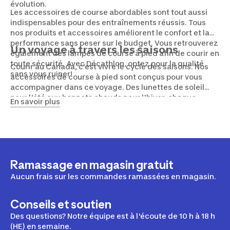
évolution.
Les accessoires de course abordables sont tout aussi
indispensables pour des entraînements réussis. Tous
nos produits et accessoires améliorent le confort et la
performance sans peser sur le budget. Vous retrouverez
Un voyage à travers les saisons
également des lampes de course à pied afin de courir en
toute sécurité. Avec Décathlon, optez pour la qualité
Courir au Canada, c'est vivre le cycle des saisons. Nos
sans vous ruiner!
accessoires de course à pied sont conçus pour vous
accompagner dans ce voyage. Des lunettes de soleil
pour l'été aux bonnets chauds pour l'hiver, chaque
En savoir plus
accessoire est un compagnon fidèle pour chaque
saison. Avec eux, vous êtes prêt à embrasser l'aventure,
quelle que soit la météo.
Ramassage en magasin gratuit
Aucun frais sur les commandes ramassées en magasin.
Conseils et soutien
Des questions? Notre équipe est à l'écoute de 10 h à 18 h
(HE) en semaine.