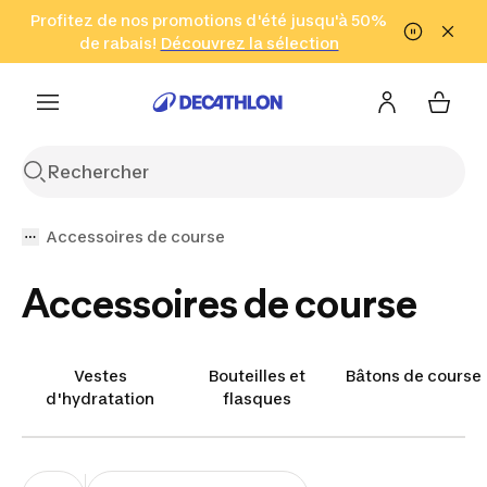
Aller à la recherche
Profitez de nos promotions d'été jusqu'à 50%
Aller au contenu
Aller au pied de
de rabais!
(Zones sélectionnées)
en seulement 2 h!
Découvrez la sélection
Cliquez ici
page
Accessoires de course
Accessoires de course
Vestes
Bouteilles et
Bâtons de course
d'hydratation
flasques