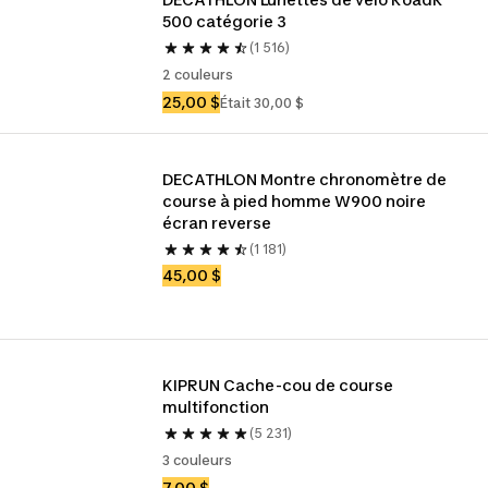
500 catégorie 3
(1 516)
2 couleurs
25,00 $
Était 30,00 $
DECATHLON Montre chronomètre de 
course à pied homme W900 noire 
écran reverse
(1 181)
45,00 $
KIPRUN Cache-cou de course 
multifonction
(5 231)
3 couleurs
7,00 $