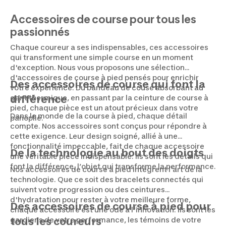
Accessoires de course pour tous les
passionnés
Chaque coureur a ses indispensables, ces accessoires
qui transforment une simple course en un moment
d'exception. Nous vous proposons une sélection
d'accessoires de course à pied pensés pour enrichir
Des accessoires de course qui font la
votre expérience. Du bandeau de couse absorbant au
gant thermique, en passant par la ceinture de course à
différence
pied, chaque pièce est un atout précieux dans votre
Dans le monde de la course à pied, chaque détail
panoplie.
compte. Nos accessoires sont conçus pour répondre à
cette exigence. Leur design soigné, allié à une
fonctionnalité impeccable, fait de chaque accessoire
De la technologie au bout des doigts
une véritable pièce indispensable. Ils sont les détails qui
font la différence, l’objet qui transforme la performance.
Nos accessoires de course à pied intègrent l'art de la
technologie. Que ce soit des bracelets connectés qui
suivent votre progression ou des ceintures
d'hydratation pour rester à votre meilleure forme,
Des accessoires de course à pied pour
chaque accessoire est une ode à l'innovation. Ils sont les
gardiens de votre performance, les témoins de votre
tous les coureurs