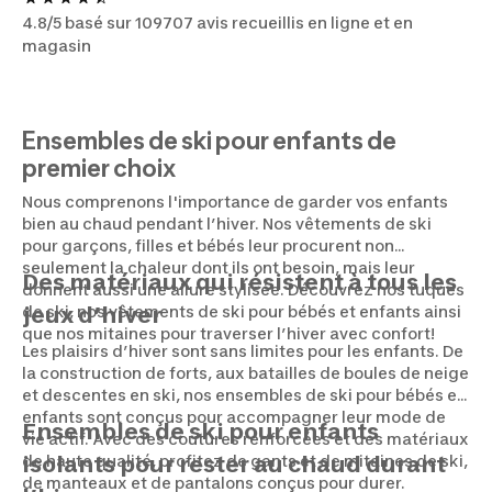
4.8/5 basé sur 109707 avis recueillis en ligne et en
magasin
Ensembles de ski pour enfants de
premier choix
Nous comprenons l'importance de garder vos enfants
bien au chaud pendant l’hiver. Nos vêtements de ski
pour garçons, filles et bébés leur procurent non
seulement la chaleur dont ils ont besoin, mais leur
Des matériaux qui résistent à tous les
donnent aussi une allure stylisée. Découvrez nos tuques
de ski, nos vêtements de ski pour bébés et enfants ainsi
jeux d’hiver
que nos mitaines pour traverser l’hiver avec confort!
Les plaisirs d’hiver sont sans limites pour les enfants. De
la construction de forts, aux batailles de boules de neige
et descentes en ski, nos ensembles de ski pour bébés et
enfants sont conçus pour accompagner leur mode de
Ensembles de ski pour enfants
vie actif. Avec des coutures renforcées et des matériaux
de haute qualité, profitez de gants et de mitaines de ski,
isolants pour rester au chaud durant
de manteaux et de pantalons conçus pour durer.