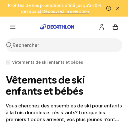
Aller à la recherche
Profitez de nos promotions d'été jusqu'à 50%
Aller au contenu
Aller au pied de
de rabais!
(Zones sélectionnées)
en seulement 2 h!
Découvrez la sélection
Cliquez ici
page
Vêtements de ski enfants et bébés
Vêtements de ski
enfants et bébés
Vous cherchez des ensembles de ski pour enfants
à la fois durables et résistants? Lorsque les
premiers flocons arrivent, vos plus jeunes n’ont
qu’une hâte : profiter des plaisirs de l'hiver. Notre