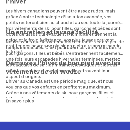
l’hiver
Les hivers canadiens peuvent être assez rudes, mais
grâce à notre technologie d'isolation avancée, vos
petits resteront bien au chaud et au sec toute la journée!
Nos vêtements de ski pour filles, garçons et bébés sont
Un entretien et lavage facilité
dotés de tissus qui évacuent l'humidité et tiennent la
neige et le froid à distance. Vos plus jeunes peuvent
Nous savons que les vêtements d’enfants restent peu de
profiter des heures de plaisir en plein air sans ressentir
temps immaculés. C'est pourquoi nos vêtements de ski
le froid!
pour garçons, filles et bébés s’entretiennent facilement.
Une fois leurs escapades hivernales terminées, mettez
Démarrez l’hiver de bon pied avec les
les cagoules de ski, les mitaines, les tuques et les bas
dans la machine à laver pour qu'ils retrouvent leur
vêtements de ski Wedze
aspect d'origine.
L'hiver au Canada est une période magique, et nous
voulons que vos enfants en profitent au maximum.
Grâce à nos vêtements de ski pour garçons, filles et
bébés, ils resteront non seulement au chaud, mais ils
En savoir plus
profiteront pleinement des plaisirs de l'hiver. Explorez
notre collection d'ensembles de ski pour enfants et
adultes dès aujourd'hui et préparez toute la famille à
une saison de plaisirs enneigés!