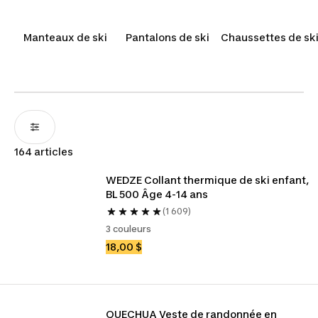
collection de vêtements de ski pour filles,
garçons et bébés est conçue pour les garder au
Manteaux de ski
Pantalons de ski
Chaussettes de sk
chaud et au sec et leur permettre d’explorer les
montagnes et les pentes enneigées avec
confiance!
164 articles
WEDZE Collant thermique de ski enfant, 
BL 500 Âge 4-14 ans
(1 609)
3 couleurs
18,00 $
QUECHUA Veste de randonnée en 