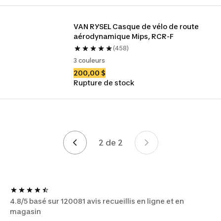
VAN RYSEL Casque de vélo de route 
aérodynamique Mips, RCR-F
(458)
3 couleurs
200,00 $
Rupture de stock
2 de 2
Page 2 de 2
4.8/5 basé sur 120081 avis recueillis en ligne et en
magasin