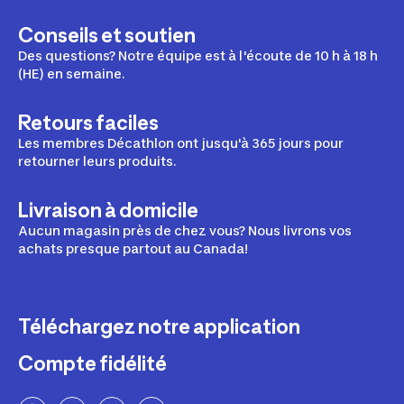
Conseils et soutien
Des questions? Notre équipe est à l'écoute de 10 h à 18 h
(HE) en semaine.
Retours faciles
Les membres Décathlon ont jusqu'à 365 jours pour
retourner leurs produits.
Livraison à domicile
Aucun magasin près de chez vous? Nous livrons vos
achats presque partout au Canada!
Téléchargez notre application
Compte fidélité