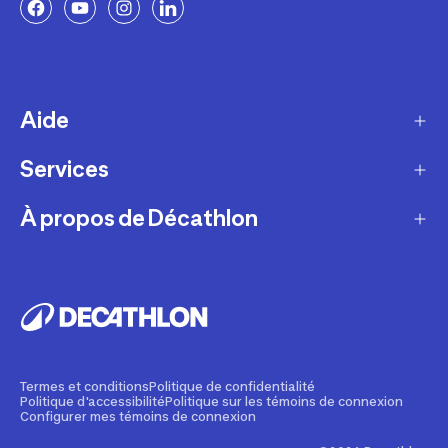
Aide
Services
Livraison
Retours et échanges
À propos de Décathlon
Programme de fidélité
FAQ
Ateliers en magasin
Notre histoire
Paiement et sécurité
Cartes-cadeaux
Carrières
Politique de garantie Décathlon
Nos conseils sportifs
Nos marques
Politique de garantie de disponibilité
Appli Decathlon Coach
Nos innovations
Termes et conditions
Politique de confidentialité
Politique d'accessibilité
Politique sur les témoins de connexion
Rappels produits
Configurer mes témoins de connexion
Développement durable