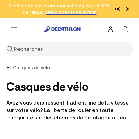
Aller à la recherche
Profitez de nos promotions d'été jusqu'à 50%
Aller au contenu
Aller au pied de
de rabais!
(Zones sélectionnées)
en seulement 2 h!
Découvrez la sélection
Cliquez ici
page
Casques de vélo
Casques de vélo
Avez-vous déjà ressenti l'adrénaline de la vitesse
sur votre vélo? La liberté de rouler en toute
tranquillité sur des chemins de montagne ou en
ville? Si tel est le cas, vous savez à quel point la
sécurité est importante. Voici notre sélection de