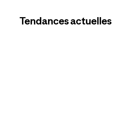
Tendances actuelles
Pantalons de
Chauss
randonnée
enfant
Femmes
Hommes
Enfants
Espadrille