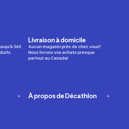
Livraison à domicile
usqu'à 365
Aucun magasin près de chez vous?
duits.
Nous livrons vos achats presque
partout au Canada!
À propos de Décathlon
Notre histoire
Carrières
Nos marques