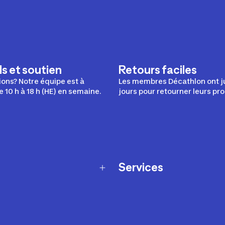
s et soutien
Retours faciles
ons? Notre équipe est à
Les membres Décathlon ont j
e 10 h à 18 h (HE) en semaine.
jours pour retourner leurs pro
Services
Programme de fidélité
t échanges
Ateliers en magasin
Cartes-cadeaux