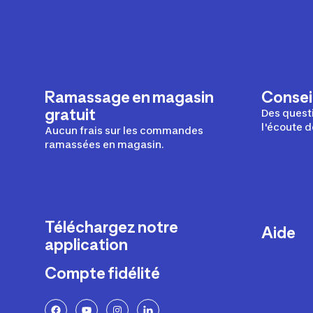
ncepteurs
t créateurs
Ramassage en magasin
Conseil
gratuit
Des questi
l'écoute d
Aucun frais sur les commandes
ramassées en magasin.
Téléchargez notre
Aide
application
Livraison
Compte fidélité
Retours e
FAQ