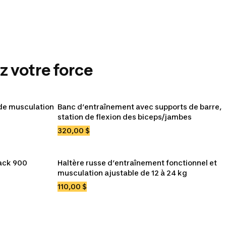
 votre force
Sacs à dos
 de musculation
Banc d’entraînement avec supports de barre, 
nts
Sacs de randonnée
Sacs de transport
station de flexion des biceps/jambes
320,00 $
ack 900
Haltère russe d’entraînement fonctionnel et 
musculation ajustable de 12 à 24 kg
110,00 $