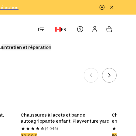
!
sélection
FR
u
Entretien et réparation
ravez les
udogi pour
entiers
nfants
Enfants
Bébés
Souliers
Accessoires
, 
Chaussures à lacets et bande 
Chaussure
Uniformes de judo
Uniformes de karaté
autoagrippante enfant, Playventure yard
enfant, Cro
(4 046)
30,00 $
50,00 $