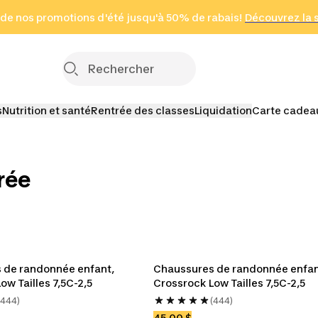
 page
 de nos promotions d'été jusqu'à 50% de rabais!
(Zones sélectionnées)
en seulement 2 h
Découvrez la 
Cliquez ici
s
Nutrition et santé
Rentrée des classes
Liquidation
Carte cadea
rée
B
J
s
e
s
Enfants
Bébés
 de randonnée enfant, 
Chaussures de randonnée enfant
ow Tailles 7,5C-2,5
Crossrock Low Tailles 7,5C-2,5
(444)
(444)
45,00 $