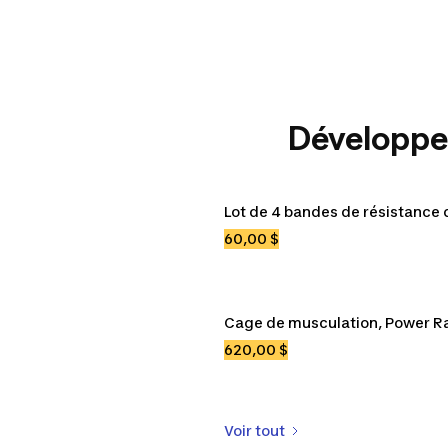
Développez
ures
T-shirts
Lot de 4 bandes de résistance
s
Hommes
Femmes
Enfa
60,00 $
s
Sandales
Cage de musculation, Power R
620,00 $
Voir tout