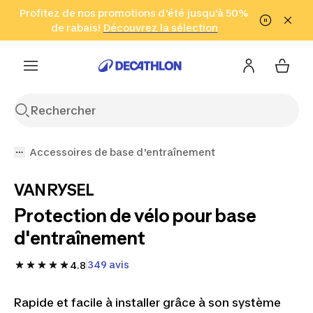
Aller à la recherche
Profitez de nos promotions d'été jusqu'à 50%
Aller au contenu
Aller au pied de
de rabais!
(Zones sélectionnées)
en seulement 2 h!
Découvrez la sélection
Cliquez ici
page
Accessoires de base d'entraînement
VAN RYSEL
Protection de vélo pour base
d'entraînement
349 avis
4.8
Rapide et facile à installer grâce à son système