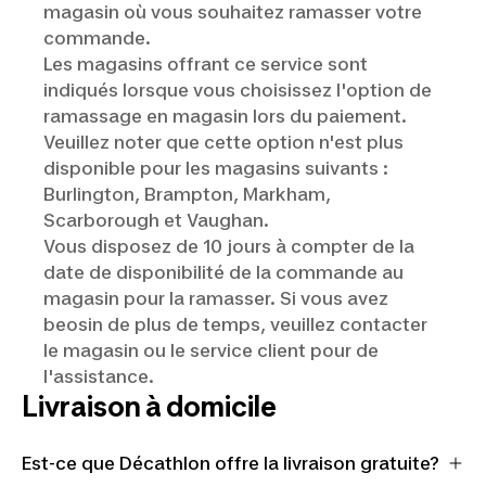
magasin pour savoir si la commande peut être gardée
magasin où vous souhaitez ramasser votre
Venez chercher votre commande en magasin
plus longtemps.
Vous pouvez récupérer votre commande au comptoir
commande.
Si votre commande n’est pas ramassée dans ce délai,
d’accueil du magasin en présentant une pièce d'identité
Les magasins offrant ce service sont
elle sera annulée et vous serez remboursé selon le mode
avec photo. On garde les commandes de côté pendant 7
indiqués lorsque vous choisissez l'option de
de paiement initial.
jours.
ramassage en magasin lors du paiement.
Veuillez noter que cette option n'est plus
*Si vous n'avez pas reçu de courriel de confirmation,
disponible pour les magasins suivants :
veuillez vérifier les courriels de votre dossier
Burlington, Brampton, Markham,
indésirables.
Scarborough et Vaughan.
**Si votre commande contient un ou plusieurs produits
Vous disposez de 10 jours à compter de la
qui doivent être assemblés (p. ex. des vélos), veuillez
date de disponibilité de la commande au
tenir compte du temps d’attente en magasin pendant
que nos spécialistes s’en occupent.
magasin pour la ramasser. Si vous avez
beosin de plus de temps, veuillez contacter
le magasin ou le service client pour de
l'assistance.
Livraison à domicile
Est-ce que Décathlon offre la livraison gratuite?