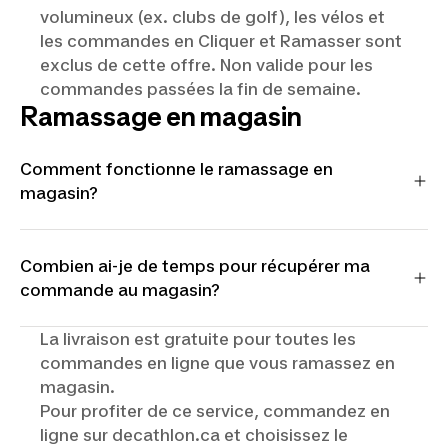
volumineux (ex. clubs de golf), les vélos et
les commandes en Cliquer et Ramasser sont
exclus de cette offre. Non valide pour les
commandes passées la fin de semaine.
Ramassage en magasin
Comment fonctionne le ramassage en
magasin?
Magasinez en ligne
Combien ai-je de temps pour récupérer ma
Ajoutez vos articles au panier et choisissez le magasin
commande au magasin?
de votre choix pour le ramassage gratuit lors du
paiement. Payez votre commande.
Après avoir reçu une notification par courriel indiquant
La livraison est gratuite pour toutes les
que votre commande est « Prête pour collecte », vous
Attendez la réception d’un courriel de confirmation
commandes en ligne que vous ramassez en
disposez de 7 jours pour venir la récupérer au magasin
Avant de vous rendre au magasin, assurez-vous d’avoir
magasin.
que vous avez choisi.
reçu un courriel pour vous aviser que votre commande
Pour profiter de ce service, commandez en
Si vous ne pouvez le faire dans le délai imparti, nous vous
est prête à être récupérée**.
ligne sur decathlon.ca et choisissez le
conseillons de communiquer directement avec votre