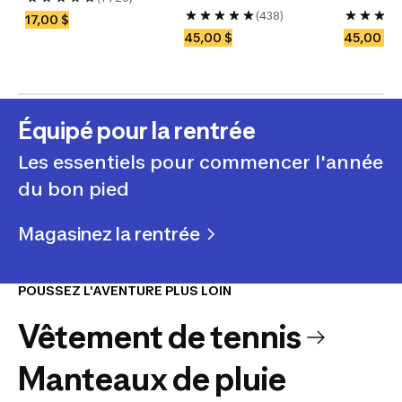
(438)
17,00 $
45,00 $
45,00 $
Équipé pour la rentrée
Les essentiels pour commencer l'année
du bon pied
Magasinez la rentrée
POUSSEZ L'AVENTURE PLUS LOIN
Vêtement de tennis
Manteaux de pluie