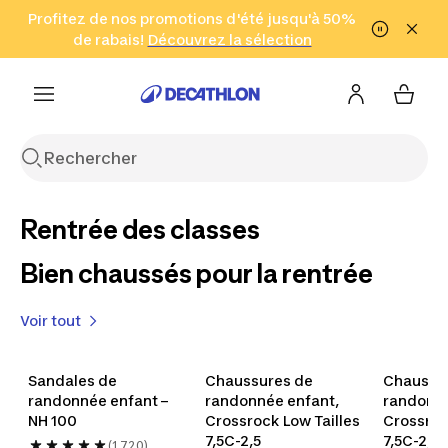
Aller à la recherche
Profitez de nos promotions d'été jusqu'à 50%
Aller au contenu
Aller au pied de
de rabais!
(Zones sélectionnées)
en seulement 2 h!
Découvrez la sélection
Cliquez ici
page
Décathlon
Rentrée des classes
Bien chaussés pour la rentrée
Le vélo hybride
Bravez les
Voir tout
Judogi pour
Prêt pour tous vos parcours
sentiers
enfants
Chaussures
Sandales
Sacs à dos
Enfants
Bébés
Découvrez le Riverside 500
Enfants
Bébés
Vélos hybrides
Sandales de 
Chaussures de 
Chaussur
Souliers
Accessoires
Uniformes de judo
Uniformes de karaté
randonnée enfant – 
randonnée enfant, 
randonné
NH 100
Crossrock Low Tailles 
Crossrock
7,5C-2,5
7,5C-2,5
(1 720)