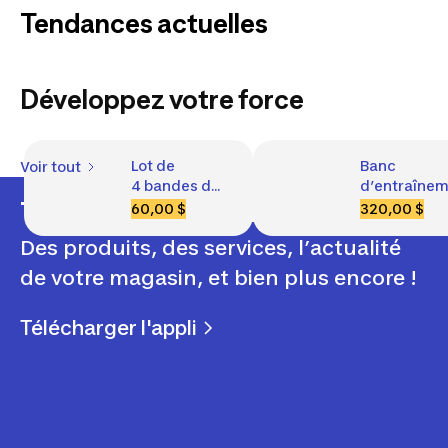
Tendances actuelles
Développez votre force
Pantalons de
Chaussures
T-shirts
Sacs à dos
Lot de 
Banc 
Voir tout
randonnée
enfants
4 bandes de 
d’entraînem
Hommes
Femmes
Enfants
Sacs de randonnée
Sacs de transport
Tout Decathlon dans votre poche
résistance 
avec support
Femmes
Hommes
Enfants
60,00 $
320,00 $
Espadrilles
Sandales
de 
de barre, 
Des produits, des services, l’actualité
musculation
station de 
flexion des 
de votre magasin, et bien plus encore !
biceps/jam
Télécharger l'appli