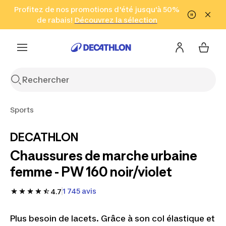
Aller à la recherche
Profitez de nos promotions d'été jusqu'à 50%
Aller au contenu
Aller au pied de
de rabais!
(Zones sélectionnées)
en seulement 2 h!
Découvrez la sélection
Cliquez ici
page
Sports
DECATHLON
Chaussures de marche urbaine
femme - PW 160 noir/violet
1 745 avis
4.7
Plus besoin de lacets. Grâce à son col élastique et