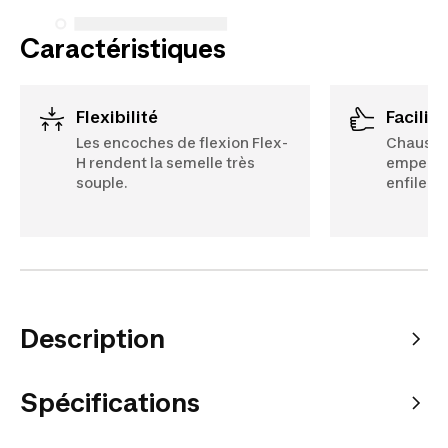
Caractéristiques
Flexibilité
Facilit
Les encoches de flexion Flex-
Chaussur
H rendent la semelle très
empeigne
souple.
enfiler.
Description
Spécifications