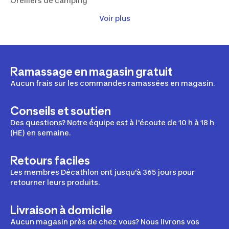
Oreillers de camping
Voir plus
Hamacs
Lits de camp
Ramassage en magasin gratuit
Équipements de cuisine
Aucun frais sur les commandes ramassées en magasin.
Vaisselle de camping
Conseils et soutien
Glacières et sacs isothermes
Des questions? Notre équipe est à l'écoute de 10 h à 18 h
(HE) en semaine.
Hydratation camping
Nourriture lyophilisée
Retours faciles
Les membres Décathlon ont jusqu'à 365 jours pour
Réchauds de camping
retourner leurs produits.
Livraison à domicile
Mobilier de camping
Aucun magasin près de chez vous? Nous livrons vos