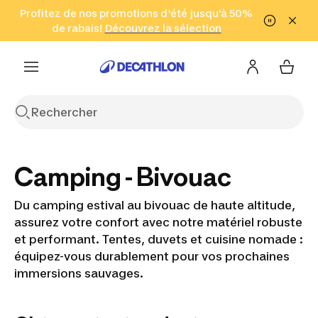
Aller à la recherche
Profitez de nos promotions d'été jusqu'à 50%
Aller au contenu
Aller au pied de
de rabais!
(Zones sélectionnées)
en seulement 2 h!
Découvrez la sélection
Cliquez ici
page
Camping - Bivouac
Du camping estival au bivouac de haute altitude,
assurez votre confort avec notre matériel robuste
et performant. Tentes, duvets et cuisine nomade :
équipez-vous durablement pour vos prochaines
immersions sauvages.