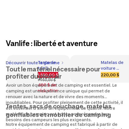
Vanlife : liberté et aventure
Tente de 
Matelas de 
Découvrir toute la gamme
Tout le matériel nécessaire pour
toit 2 
voiture 
personnes, 
autogonflant 
1 550,00 $
220,00 $
profiter du plein air
MH 500 
2 personnes, 
1 950,00 $
400 $ de
Avoir un bon équipement de camping est essentiel. Le
Fresh & 
Ultim 
réduction
camping est une expérience unique qui permet de
Black
Confort 132 x 
renouer avec la nature et de vivre des moments
190 cm
inoubliables. Pour profiter pleinement de cette activité, il
Tentes, sacs de couchage, matelas
est essentiel d'avoir un équipement de qualité. Notre
matériel de camping est conçu pour répondre aux
gonflables et mobilier de camping
besoins des campeurs les plus exigeants.
Notre équipement de camping est fabriqué à partir de