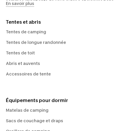
sommes impatients de vous aider à choisir les bons
En savoir plus
produits tel qu'un sac de couchage confortable.
Décathlon vous accompagne dans votre aventure en
pleine nature au Canada et ailleurs.
Tentes et abris
Tentes de camping
Tentes de longue randonnée
Tentes de toit
Abris et auvents
Accessoires de tente
Équipements pour dormir
Matelas de camping
Sacs de couchage et draps