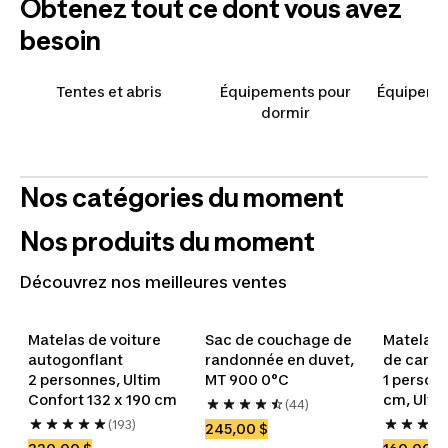
Obtenez tout ce dont vous avez
besoin
Tentes et abris
Équipements pour
Équipemen
dormir
Nos catégories du moment
Nos produits du moment
Découvrez nos meilleures ventes
Dormir confortablement
Cuisiner en plein air
En une fraction de
Voyagez léger.
Matelas de voiture 
Sac de couchage de 
Matelas 
Découvrez nos matelas et sacs de
Redécouvrez la cuisine au
seconde
Explorez le monde.
autogonflant 
randonnée en duvet, 
de campi
couchage pour passer vos meilleures
milieu de la nature
2 personnes, Ultim 
MT 900 0°C
1 personn
Déployez, profitez : le camping sans
nuits sous les étoiles
Tentes
Dormir confortablement
Matelas
Sacs de couchage
Confort 132 x 190 cm
cm, Ulti
Cuisiner
S'asseoir confortablement
la prise de tête du montage
(44)
(193)
245,00 $
Tentes instantanées
Toutes les tentes