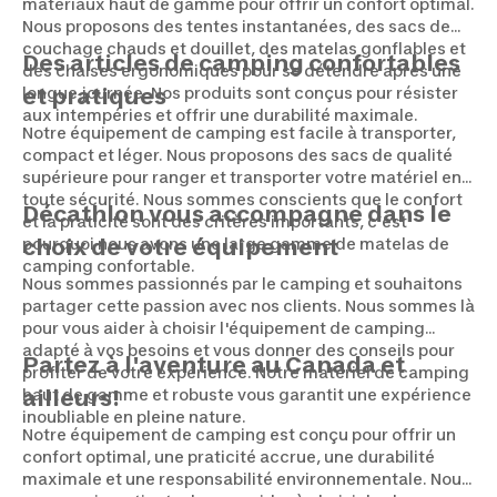
matériaux haut de gamme pour offrir un confort optimal.
Nous proposons des tentes instantanées, des sacs de
couchage chauds et douillet, des matelas gonflables et
Des articles de camping confortables
des chaises ergonomiques pour se détendre après une
longue journée. Nos produits sont conçus pour résister
et pratiques
aux intempéries et offrir une durabilité maximale.
Notre équipement de camping est facile à transporter,
compact et léger. Nous proposons des sacs de qualité
supérieure pour ranger et transporter votre matériel en
toute sécurité. Nous sommes conscients que le confort
Décathlon vous accompagne dans le
et la praticité sont des critères importants, c’est
pourquoi nous avons une large gamme de matelas de
choix de votre équipement
camping confortable.
Nous sommes passionnés par le camping et souhaitons
partager cette passion avec nos clients. Nous sommes là
pour vous aider à choisir l'équipement de camping
adapté à vos besoins et vous donner des conseils pour
Partez à l'aventure au Canada et
profiter de votre expérience. Notre matériel de camping
haut de gamme et robuste vous garantit une expérience
ailleurs!
inoubliable en pleine nature.
Notre équipement de camping est conçu pour offrir un
confort optimal, une praticité accrue, une durabilité
maximale et une responsabilité environnementale. Nous