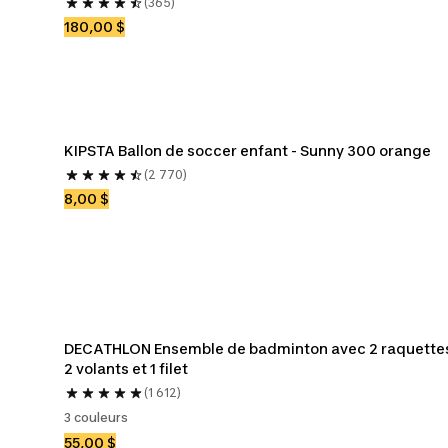
(365)
180,00 $
KIPSTA Ballon de soccer enfant - Sunny 300 orange
(2 770)
8,00 $
DECATHLON Ensemble de badminton avec 2 raquettes
2 volants et 1 filet
(1 612)
3 couleurs
55,00 $