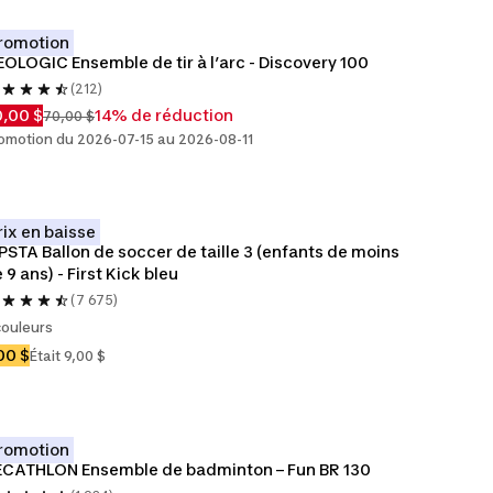
romotion
OLOGIC Ensemble de tir à l’arc - Discovery 100
(212)
,00 $
14% de réduction
70,00 $
omotion du 2026-07-15 au 2026-08-11
rix en baisse
PSTA Ballon de soccer de taille 3 (enfants de moins 
 9 ans) - First Kick bleu
(7 675)
couleurs
00 $
Était 9,00 $
romotion
ECATHLON Ensemble de badminton – Fun BR 130