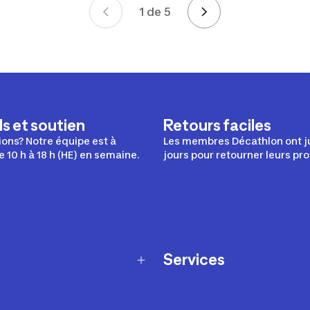
1 de 5
Page 1 de 5
s et soutien
Retours faciles
ons? Notre équipe est à
Les membres Décathlon ont j
e 10 h à 18 h (HE) en semaine.
jours pour retourner leurs pro
Services
Programme de fidélité