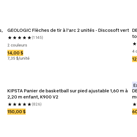
, 
GEOLOGIC Flèches de tir à l’arc 2 unités - Discosoft vert
DE
to
(1 145)
2 couleurs
4 
14,00 $
7,35 $/unité
12
E
KIPSTA Panier de basketball sur pied ajustable 1,60 m à 
DE
2,20 m enfant, K900 V2
mu
(826)
150,00 $
60