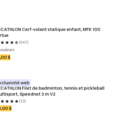
CATHLON Cerf-volant statique enfant, MFK 100 
rtue
(547)
couleurs
,00 $
xclusivité web
CATHLON Filet de badminton, tennis et pickleball 
ltisport, Speednet 3 m V2
(23)
,00 $