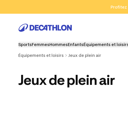
Aller à la recherche
Aller au contenu
Aller au pied de
Profitez
Sports
Femmes
Hommes
Enfants
Équipements et loisir
Équipements et loisirs
Jeux de plein air
Jeux de plein air
Ballons, buts et
Badminton
Trampol
paniers
extérieur