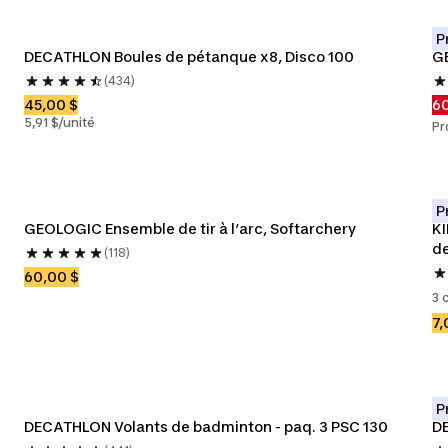
P
DECATHLON Boules de pétanque x8, Disco 100
GE
(434)
45,00 $
60
5,91 $/unité
Pr
P
GEOLOGIC Ensemble de tir à l’arc, Softarchery
KI
de
(118)
60,00 $
3 
7,
P
DECATHLON Volants de badminton - paq. 3 PSC 130
D