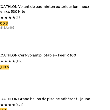
CATHLON Volant de badminton extérieur lumineux, 
enixx 530 Nite
(321)
,00 $
85 $/unité
CATHLON Cerf-volant pilotable – Feel’R 100
(137)
,00 $
CATHLON Grand ballon de piscine adhérent - jaune
(573)