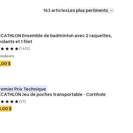
163 articles
Les plus pertinents
CATHLON Ensemble de badminton avec 2 raquettes, 
volants et 1 filet
(1 612)
couleurs
,00 $
remier Prix Technique
CATHLON Jeu de poches transportable - Cornhole
(37)
,00 $