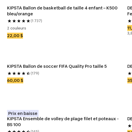
KIPSTA Ballon de basketball de taille 4 enfant – K500 
DE
bleu/orange
Fe
(1 737)
11
2 couleurs
3,
22,00 $
KIPSTA Ballon de soccer FIFA Quality Pro taille 5
DE
(179)
60,00 $
35
Prix en baisse
KIPSTA Ensemble de volley de plage filet et poteaux - 
DE
BS 100
(145)