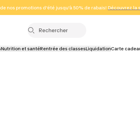
 page
 de nos promotions d'été jusqu'à 50% de rabais!
(Zones sélectionnées)
en seulement 2 h
Découvrez la 
Cliquez ici
s
Nutrition et santé
Rentrée des classes
Liquidation
Carte cadea
ines
Pétanque et jeux de
Spiroballe
Cerfs-vo
quilles