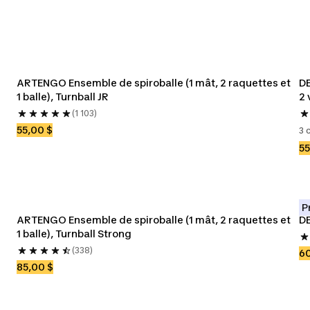
ARTENGO Ensemble de spiroballe (1 mât, 2 raquettes et 
DE
1 balle), Turnball JR
2 
(1 103)
55,00 $
3 
55
P
ARTENGO Ensemble de spiroballe (1 mât, 2 raquettes et 
DE
1 balle), Turnball Strong
(338)
60
85,00 $