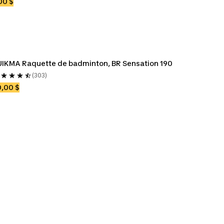
00 $
IKMA Raquette de badminton, BR Sensation 190
(303)
,00 $