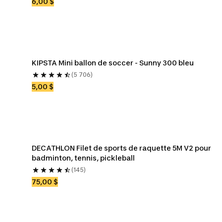
6,00 $
KIPSTA Mini ballon de soccer - Sunny 300 bleu
(5 706)
5,00 $
DECATHLON Filet de sports de raquette 5M V2 pour 
badminton, tennis, pickleball
(145)
75,00 $