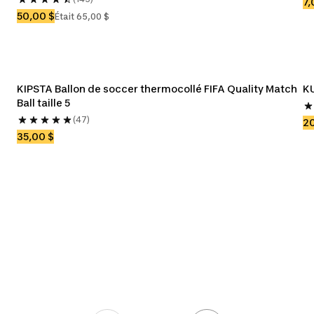
7,
50,00 $
Était 65,00 $
KIPSTA Ballon de soccer thermocollé FIFA Quality Match 
KU
Ball taille 5
(47)
20
35,00 $