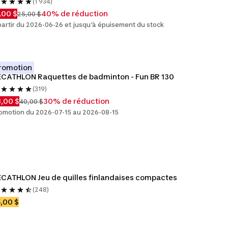
(1 934)
,00 $
40% de réduction
25,00 $
partir du 2026-06-26 et jusqu'à épuisement du stock
romotion
CATHLON Raquettes de badminton - Fun BR 130
(319)
,00 $
30% de réduction
40,00 $
omotion du 2026-07-15 au 2026-08-15
CATHLON Jeu de quilles finlandaises compactes
(248)
,00 $