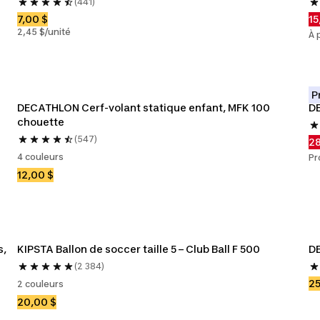
(441)
7,00 $
15
2,45 $/unité
À 
P
DECATHLON Cerf-volant statique enfant, MFK 100 
DE
chouette
(547)
28
4 couleurs
Pr
12,00 $
, 
KIPSTA Ballon de soccer taille 5 – Club Ball F 500
DE
(2 384)
25
2 couleurs
20,00 $