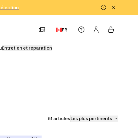
!
sélection
FR
u
Entretien et réparation
51 articles
Les plus pertinents