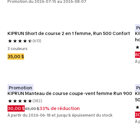
Promotion du 2026-07-15 au 2026-08-07
P
KIPRUN Short de course 2 en 1 femme, Run 500 Confort
KI
h
(613)
3 couleurs
80
35,00 $
À 
Promotion
P
KIPRUN Manteau de course coupe-vent femme Run 900
KI
5
(382)
30,00 $
33% de réduction
45,00 $
30
À partir du 2026-06-18 et jusqu'à épuisement du stock
À 