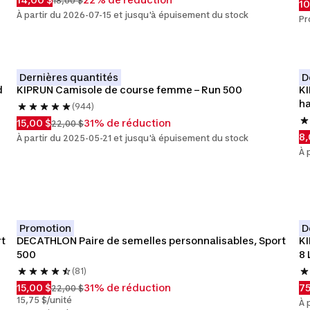
18,00 $
10
À partir du 2026-07-15 et jusqu'à épuisement du stock
Pr
Dernières quantités
D
 
KIPRUN Camisole de course femme – Run 500
KI
ha
(944)
15,00 $
31% de réduction
22,00 $
8,
À partir du 2025-05-21 et jusqu'à épuisement du stock
À 
Promotion
D
rt
DECATHLON Paire de semelles personnalisables, Sport 
KI
500
8 
(81)
15,00 $
31% de réduction
75
22,00 $
15,75 $/unité
À 