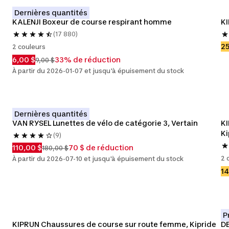
Dernières quantités
KALENJI Boxeur de course respirant homme
KI
(17 880)
25
2 couleurs
6,00 $
33% de réduction
9,00 $
À partir du 2026-01-07 et jusqu'à épuisement du stock
Dernières quantités
VAN RYSEL Lunettes de vélo de catégorie 3, Vertain
KI
Ki
(9)
110,00 $
70 $ de réduction
180,00 $
2 
À partir du 2026-07-10 et jusqu'à épuisement du stock
14
P
KIPRUN Chaussures de course sur route femme, Kipride
DE