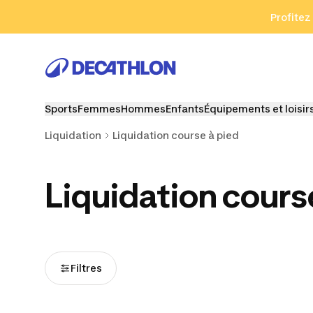
Aller à la recherche
Aller au contenu
Aller au pied de
Profitez
Sports
Femmes
Hommes
Enfants
Équipements et loisir
Liquidation
Liquidation course à pied
Liquidation cours
Filtres