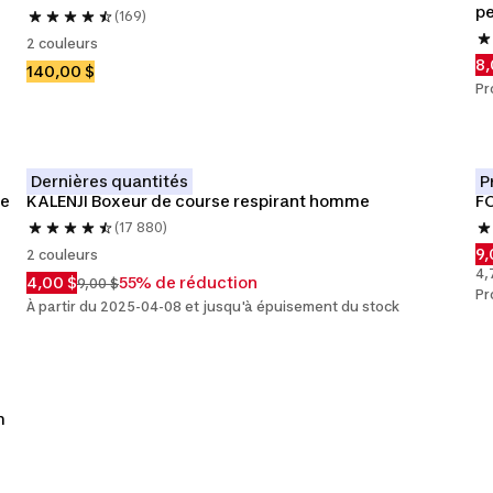
pe
(169)
2 couleurs
8,
140,00 $
Pr
Dernières quantités
P
e 
KALENJI Boxeur de course respirant homme
FO
(17 880)
9,
2 couleurs
4,
4,00 $
55% de réduction
9,00 $
Pr
À partir du 2025-04-08 et jusqu'à épuisement du stock
 