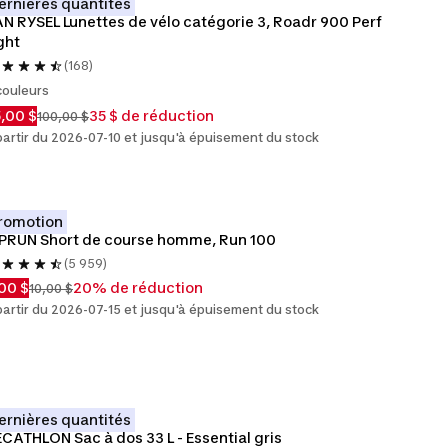
ernières quantités
N RYSEL Lunettes de vélo catégorie 3, Roadr 900 Perf 
ght
(168)
couleurs
,00 $
35 $ de réduction
100,00 $
partir du 2026-07-10 et jusqu'à épuisement du stock
romotion
PRUN Short de course homme, Run 100
(5 959)
00 $
20% de réduction
10,00 $
partir du 2026-07-15 et jusqu'à épuisement du stock
ernières quantités
CATHLON Sac à dos 33 L - Essential gris