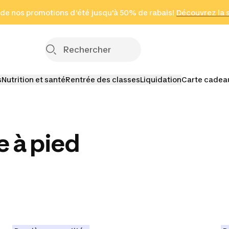
 page
 de nos promotions d'été jusqu'à 50% de rabais!
(Zones sélectionnées)
en seulement 2 h
Découvrez la 
Cliquez ici
s
Nutrition et santé
Rentrée des classes
Liquidation
Carte cadea
e à pied