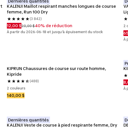
Dernières quantités
D
rt
KALENJI Maillot respirant manches longues de course 
VA
femme, Run 100 Dry
Li
(3 842)
12,00 $
40% de réduction
20,00 $
2 
À partir du 2026-06-18 et jusqu'à épuisement du stock
65
À 
P
KIPRUN Chaussures de course sur route homme, 
KI
Kipride
(488)
8,
2 couleurs
À 
140,00 $
Dernières quantités
D
KALENJI Veste de course à pied respirante femme, Dry
DE