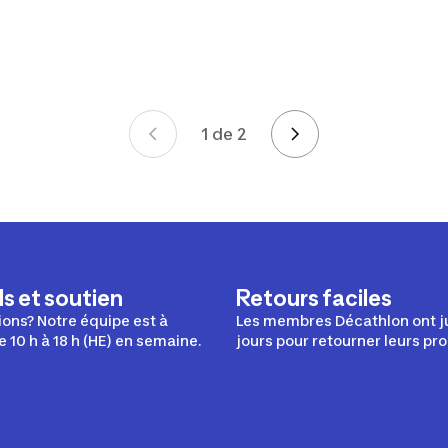
1 de 2
Page 1 de 2
s et soutien
Retours faciles
ons? Notre équipe est à
Les membres Décathlon ont j
e 10 h à 18 h (HE) en semaine.
jours pour retourner leurs pro