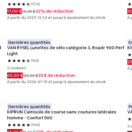
(924)
17,00 $
32% de réduction
30
25,00 $
À partir du 2025-12-24 et jusqu'à épuisement du stock
À 
Dernières quantités
D
 
VAN RYSEL Lunettes de vélo catégorie 3, Roadr 900 Perf 
KI
Light
(168)
25
2 couleurs
À 
65,00 $
35 $ de réduction
100,00 $
À partir du 2026-07-10 et jusqu'à épuisement du stock
Dernières quantités
P
KIPRUN Camisole de course sans coutures latérales 
VA
homme - Confort 500
(968)
3 
14,00 $
22% de réduction