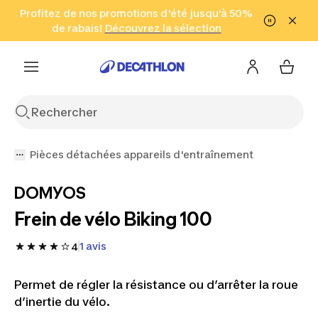
Aller à la recherche
Profitez de nos promotions d'été jusqu'à 50%
Aller au contenu
Aller au pied de
de rabais!
(Zones sélectionnées)
en seulement 2 h!
Découvrez la sélection
Cliquez ici
page
Pièces détachées appareils d'entraînement
DOMYOS
Frein de vélo Biking 100
1 avis
4
Permet de régler la résistance ou d’arrêter la roue
d’inertie du vélo.