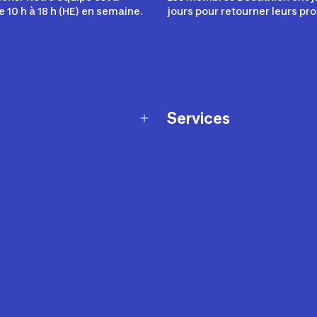
e 10 h à 18 h (HE) en semaine.
jours pour retourner leurs pro
Services
Programme de fidélité
t échanges
Ateliers en magasin
Cartes-cadeaux
et sécurité
Nos conseils sportifs
de garantie Décathlon
Appli Decathlon Coach
de garantie de disponibilité
roduits
z-nous
t de prix