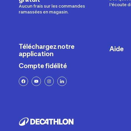
l'écoute d
Aucun frais sur les commandes
ramassées en magasin.
Téléchargez notre
Aide
application
Livraison
Compte fidélité
Retours e
FAQ
Paiement 
Politique 
Politique 
Rappels p
Contacte
Ajustemen