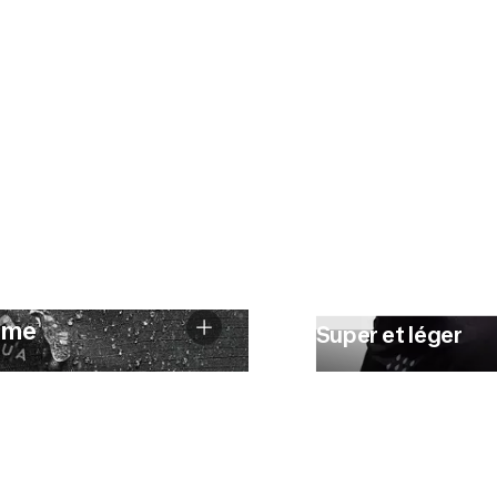
lème
Super et léger