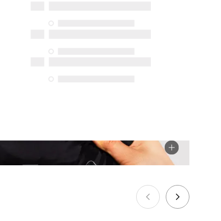
réparation, de pièces de rechange (en
magasin et en ligne) et d’information,
mais nous n’en garantissons pas la
disponibilité en vertu de la Loi sur la
protection du consommateur. Les
seules exceptions concernent les
services de réparation spécifiques
énumérés ci-dessous pour les achats
effectués à compter du 5 octobre 2025.
Voir plus