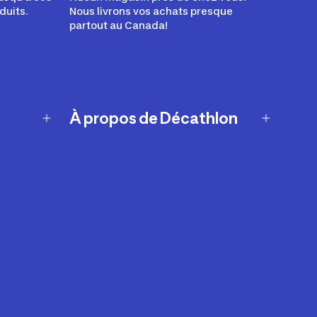
duits.
Nous livrons vos achats presque
partout au Canada!
À propos de Décathlon
Notre histoire
Carrières
Nos marques
Nos innovations
Développement durable
Affiliation
Symboles du possible
Rapport sur l'esclavage moderne de
2024 (anglais seulement)