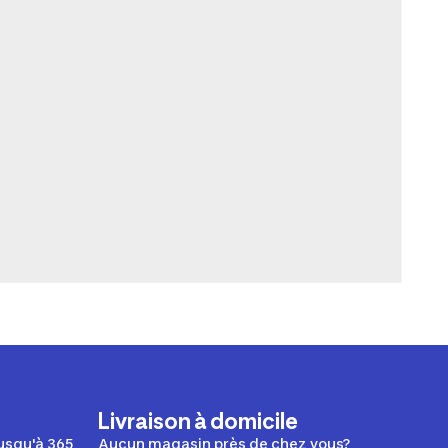
Livraison à domicile
usqu'à 365
Aucun magasin près de chez vous?