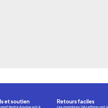
s et soutien
Retours faciles
ons? Notre équipe est à
Les membres Décathlon ont j