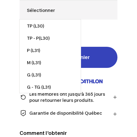
TP (L30)
60,00 $
TP - P(L30)
P (L31)
Ajouter au panier
M (L31)
G (L31)
Vendu et expédié par
G - TG (L31)
Les membres ont jusqu'à 365 jours
TG (L31)
pour retourner leurs produits.
Passez à la caisse en tant que membre
2TG (L31)
et obtenez plus de temps pour
Garantie de disponibilité Québec
retourner les produits au cas où vous
CONSOMMATEURS DU QUÉBEC
changeriez d'avis.
UNIQUEMENT : Decathlon Canada Inc.
En savoir plus
Comment l'obtenir
offre une vaste sélection de services de