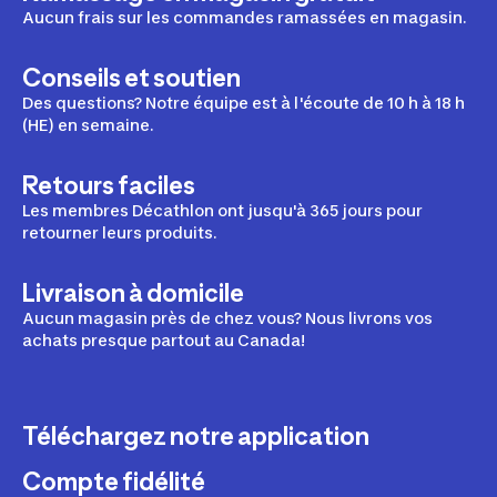
Aucun frais sur les commandes ramassées en magasin.
Ski
Skis alpins
Conseils et soutien
Des questions? Notre équipe est à l'écoute de 10 h à 18 h
Skis tout-terrain
(HE) en semaine.
Bâtons de ski
Retours faciles
Bottes de ski
Les membres Décathlon ont jusqu'à 365 jours pour
Sacs de ski
retourner leurs produits.
Livraison à domicile
Aucun magasin près de chez vous? Nous livrons vos
Ski de fond
achats presque partout au Canada!
Skis de fond
Vêtements de ski de fond
Téléchargez notre application
Accessoires de ski de fond
Compte fidélité
Bottes de ski de fond