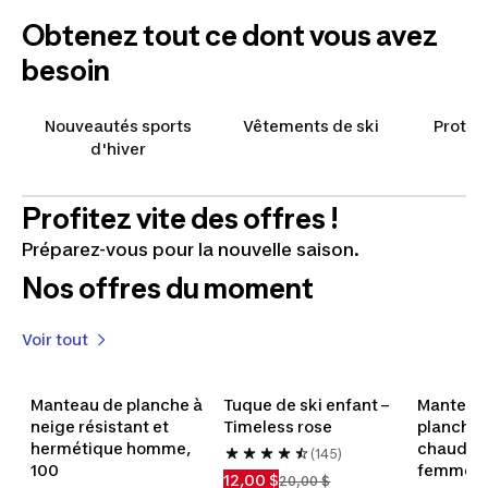
Obtenez tout ce dont vous avez
besoin
Nouveautés sports
Vêtements de ski
Protec
d'hiver
Profitez vite des offres !
Préparez-vous pour la nouvelle saison.
Nos offres du moment
Voir tout
Enfants
Femmes
Hommes
Manteau de planche à 
Tuque de ski enfant –
Manteau d
Découvrir
Découvrir
neige résistant et 
Découvrir
Timeless rose
planche à
hermétique homme, 
chaud et 
(145)
100
femme, 
12,00 $
20,00 $