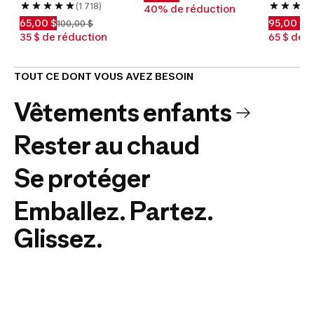
(1 718)
40% de réduction
65,00 $
95,00 $
100,00 $
1
35 $ de réduction
65 $ de 
TOUT CE DONT VOUS AVEZ BESOIN
Vêtements enfants
Rester au chaud
Se protéger
Emballez. Partez.
Glissez.