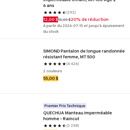
6 ans
(292)
12,00 $
20% de réduction
15,00 $
À partir du 2026-07-15 et jusqu'à épuisement
du stock
SIMOND Pantalon de longue randonnée 
résistant femme, MT 500
(4 426)
2 couleurs
55,00 $
Premier Prix Technique
QUECHUA Manteau imperméable 
homme – Raincut
(2 258)