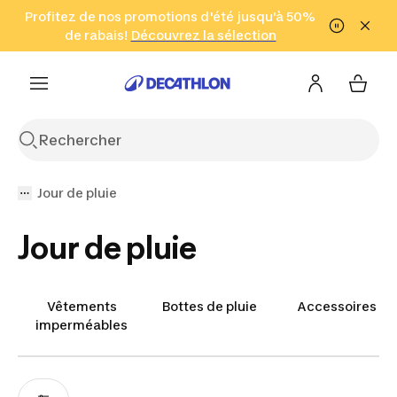
Aller à la recherche
Profitez de nos promotions d'été jusqu'à 50%
Aller au contenu
Aller au pied de
de rabais!
(Zones sélectionnées)
en seulement 2 h!
Découvrez la sélection
Cliquez ici
page
Jour de pluie
Jour de pluie
Vêtements
Bottes de pluie
Accessoires
imperméables