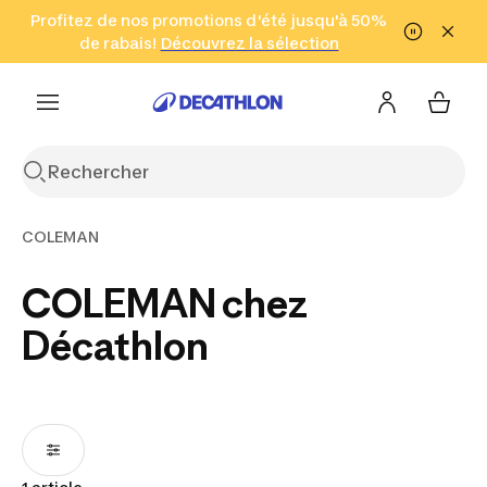
Aller à la recherche
Profitez de nos promotions d'été jusqu'à 50%
Aller au contenu
Aller au pied de
de rabais!
(Zones sélectionnées)
en seulement 2 h!
Découvrez la sélection
Cliquez ici
page
COLEMAN
COLEMAN chez
Décathlon