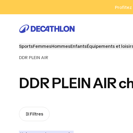
Aller à la recherche
Aller au contenu
Aller au pied de
Profitez
Sports
Femmes
Hommes
Enfants
Équipements et loisir
DDR PLEIN AIR
DDR PLEIN AIR c
Filtres