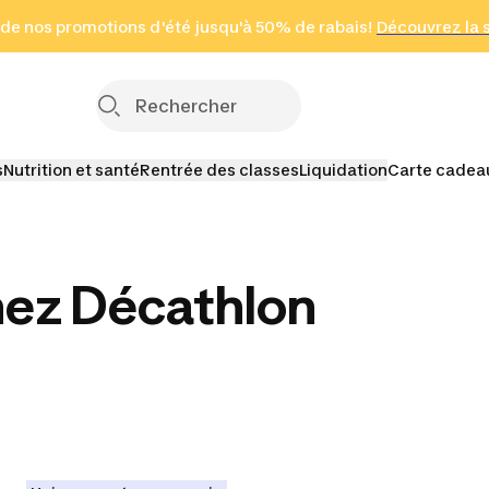
 page
 de nos promotions d'été jusqu'à 50% de rabais!
(Zones sélectionnées)
en seulement 2 h
Découvrez la 
Cliquez ici
s
Nutrition et santé
Rentrée des classes
Liquidation
Carte cadea
hez Décathlon