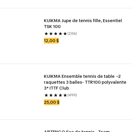
KUIKMA Jupe de tennis fille, Essentiel 
TSK 100
(206)
12,00 $
KUIKMA Ensemble tennis de table  –2 
raquettes 3 balles- TTR100 polyvalente 
3* ITTF Club
(499)
25,00 $
ARTENGO Sac de tennis - Team