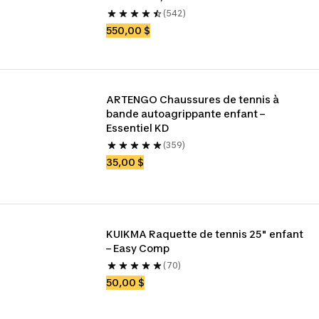
(542)
550,00 $
ARTENGO Chaussures de tennis à 
bande autoagrippante enfant – 
Essentiel KD
(359)
35,00 $
KUIKMA Raquette de tennis 25" enfant 
– Easy Comp
(70)
50,00 $