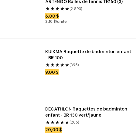
ARTENGO Balles de tennis TB160 (3)
(2 893)
6,00 $
2,10 $/unité
KUIKMA Raquette de badminton enfant 
– BR 100
(395)
9,00 $
DECATHLON Raquettes de badminton 
enfant - BR 130 vert/jaune
(206)
20,00 $