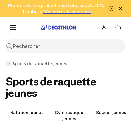
Aller à la recherche
Profitez de nos promotions d'été jusqu'à 50%
Aller au contenu
Aller au pied de
de rabais!
(Zones sélectionnées)
en seulement 2 h!
Découvrez la sélection
Cliquez ici
page
Sports de raquette jeunes
Sports de raquette
jeunes
Natation jeunes
Gymnastique
Soccer jeunes
jeunes