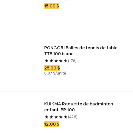
15,00 $
PONGORI Balles de tennis de table  - 
TTB 100 blanc
(176)
25,00 $
0,37 $/unité
KUIKMA Raquette de badminton 
enfant, BR 100
(425)
12,00 $