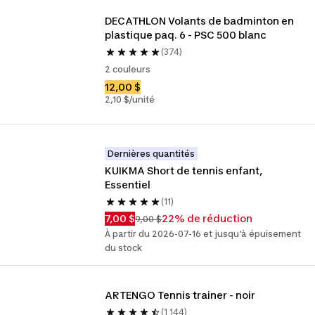
DECATHLON Volants de badminton en 
plastique paq. 6 - PSC 500 blanc
(374)
2 couleurs
12,00 $
2,10 $/unité
Dernières quantités
KUIKMA Short de tennis enfant, 
Essentiel
(11)
7,00 $
22% de réduction
9,00 $
À partir du 2026-07-16 et jusqu'à épuisement
du stock
ARTENGO Tennis trainer - noir
(1 144)