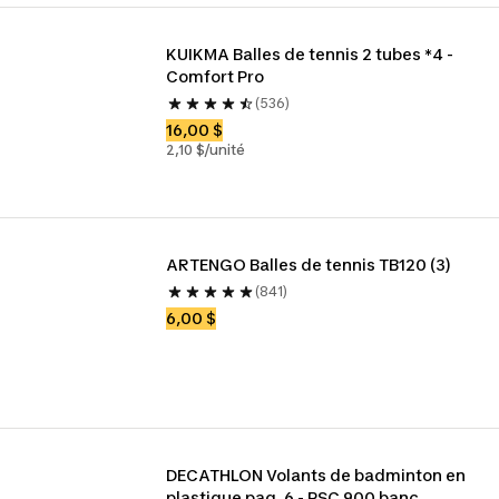
KUIKMA Balles de tennis 2 tubes *4 - 
Comfort Pro
(536)
16,00 $
2,10 $/unité
ARTENGO Balles de tennis TB120 (3)
(841)
6,00 $
DECATHLON Volants de badminton en 
plastique paq. 6 - PSC 900 banc