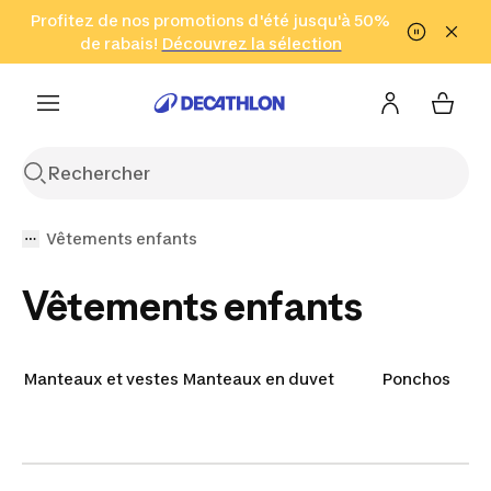
Aller à la recherche
Profitez de nos promotions d'été jusqu'à 50%
Aller au contenu
Aller au pied de
de rabais!
(Zones sélectionnées)
en seulement 2 h!
Découvrez la sélection
Cliquez ici
page
Vêtements enfants
Vêtements enfants
Manteaux et vestes
Manteaux en duvet
Ponchos