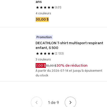
ans
(631)
4 couleurs
30,00 $
Promotion
DECATHLON T-shirt multisport respirant 
enfant, S 500
(2 133)
3 couleurs
7,00 $
30% de réduction
10,00 $
À partir du 2026-07-14 et jusqu'à épuisement
du stock
1 de 9
Page 1 de 9