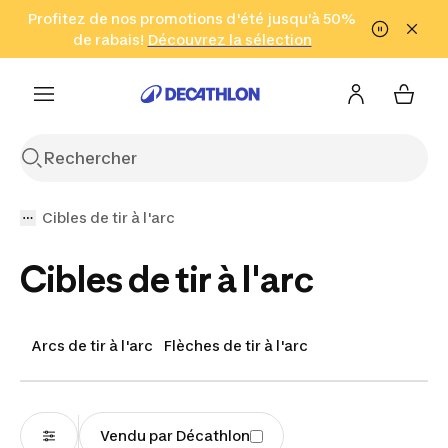
Aller à la recherche
Profitez de nos promotions d'été jusqu'à 50%
Aller au contenu
Aller au pied de
de rabais!
(Zones sélectionnées)
en seulement 2 h!
Découvrez la sélection
Cliquez ici
page
Cibles de tir à l'arc
Cibles de tir à l'arc
Arcs de tir à l'arc
Flèches de tir à l'arc
Vendu par Décathlon