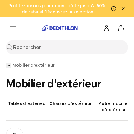
Aller à la recherche
Profitez de nos promotions d'été jusqu'à 50%
Aller au contenu
Aller au pied de
de rabais!
(Zones sélectionnées)
en seulement 2 h!
Découvrez la sélection
Cliquez ici
page
Mobilier d'extérieur
Mobilier d'extérieur
Tables d'extérieur
Chaises d'extérieur
Autre mobilier
d'extérieur