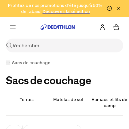
Aller à la recherche
Profitez de nos promotions d'été jusqu'à 50%
Aller au contenu
Aller au pied de
de rabais!
(Zones sélectionnées)
en seulement 2 h!
Découvrez la sélection
Cliquez ici
page
Sacs de couchage
Sacs de couchage
Tentes
Matelas de sol
Hamacs et lits de
camp