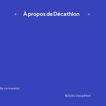
À propos de Décathlon
Notre histoire
Carrières
Nos marques
Nos innovations
Développement durable
Affiliation
Symboles du possible
Rapport sur l'esclavage moderne de
2024 (anglais seulement)
 de connexion
©2026 Decathlon