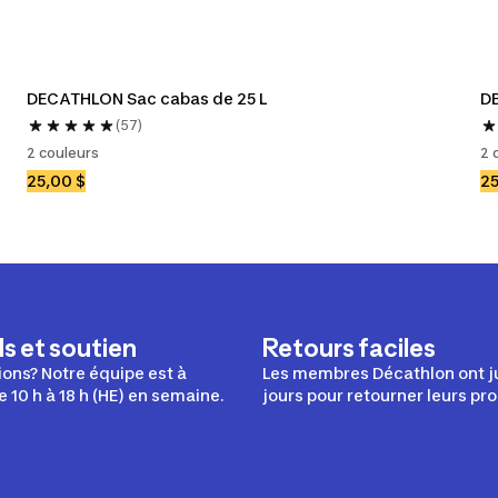
DECATHLON Sac cabas de 25 L
DE
(57)
2 couleurs
2 
25,00 $
25
s et soutien
Retours faciles
ons? Notre équipe est à
Les membres Décathlon ont j
e 10 h à 18 h (HE) en semaine.
jours pour retourner leurs pro