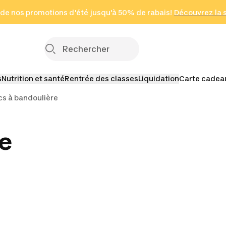
 page
 de nos promotions d'été jusqu'à 50% de rabais!
(Zones sélectionnées)
en seulement 2 h
Découvrez la 
Cliquez ici
s
Nutrition et santé
Rentrée des classes
Liquidation
Carte cadea
cs à bandoulière
re
voyage
Sacs de taille
Sacs étanches &
Boîtes à 
pochettes
imperméables