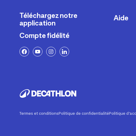
Téléchargez notre
Aide
application
Livraison
Compte fidélité
Retours e
FAQ
Paiement 
Politique 
Politique 
Rappels p
Contacte
Ajustemen
Termes et conditions
Politique de confidentialité
Politique d'acc