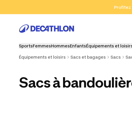
Aller à la recherche
Aller au contenu
Aller au pied de
Profitez
Sports
Femmes
Hommes
Enfants
Équipements et loisir
Équipements et loisirs
Sacs et bagages
Sacs
Sa
Sacs à bandouliè
Sacs de sport
Sacs de transport
Sacs de 