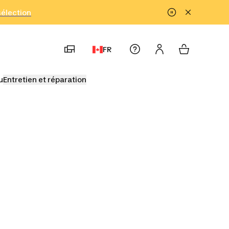
!
sélection
FR
u
Entretien et réparation
lunch
Glacières souples