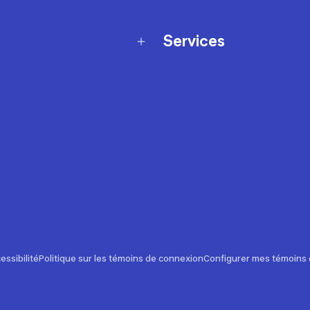
Services
Programme de fidélité
t échanges
Ateliers en magasin
Cartes-cadeaux
et sécurité
Nos conseils sportifs
de garantie Décathlon
Appli Decathlon Coach
de garantie de disponibilité
roduits
z-nous
t de prix
essibilité
Politique sur les témoins de connexion
Configurer mes témoins