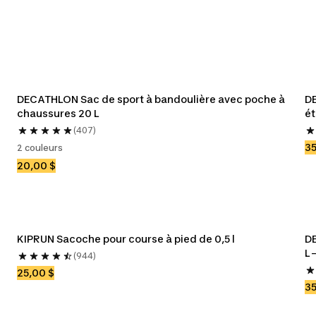
DECATHLON Sac de sport à bandoulière avec poche à 
DE
chaussures 20 L
ét
(407)
35
2 couleurs
20,00 $
KIPRUN Sacoche pour course à pied de 0,5 l
DE
L 
(944)
25,00 $
35