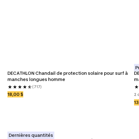
ttes
P
DECATHLON Chandail de protection solaire pour surf à 
DE
manches longues homme
m
(717)
18,00 $
2 
13
Dernières quantités