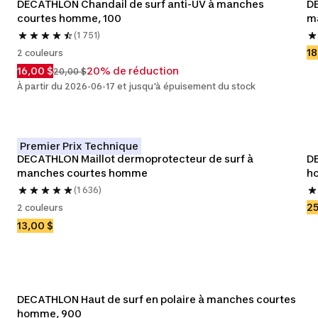
DECATHLON Chandail de surf anti-UV à manches 
DE
courtes homme, 100
m
(1 751)
18
2 couleurs
16,00 $
20% de réduction
20,00 $
À partir du 2026-06-17 et jusqu'à épuisement du stock
Premier Prix Technique
DECATHLON Maillot dermoprotecteur de surf à 
DE
manches courtes homme
h
(1 636)
25
2 couleurs
13,00 $
DECATHLON Haut de surf en polaire à manches courtes 
homme, 900