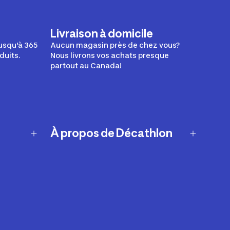
Livraison à domicile
usqu'à 365
Aucun magasin près de chez vous?
duits.
Nous livrons vos achats presque
partout au Canada!
À propos de Décathlon
Notre histoire
Carrières
Nos marques
Nos innovations
Développement durable
Affiliation