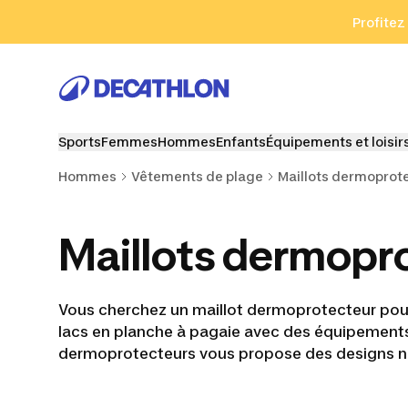
Aller à la recherche
Aller au contenu
Aller au pied de
Profitez
Sports
Femmes
Hommes
Enfants
Équipements et loisir
Hommes
Vêtements de plage
Maillots dermoprot
Maillots dermopr
Vous cherchez un maillot dermoprotecteur pour
lacs en planche à pagaie avec des équipements
dermoprotecteurs vous propose des designs no