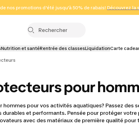
 page
 de nos promotions d'été jusqu'à 50% de rabais!
(Zones sélectionnées)
en seulement 2 h
Découvrez la 
Cliquez ici
s
Nutrition et santé
Rentrée des classes
Liquidation
Carte cadea
ecteurs
otecteurs pour hom
 hommes pour vos activités aquatiques? Passez des se
 durables et performants. Pensée pour protéger votre p
vateurs avec des matériaux de première qualité pour t