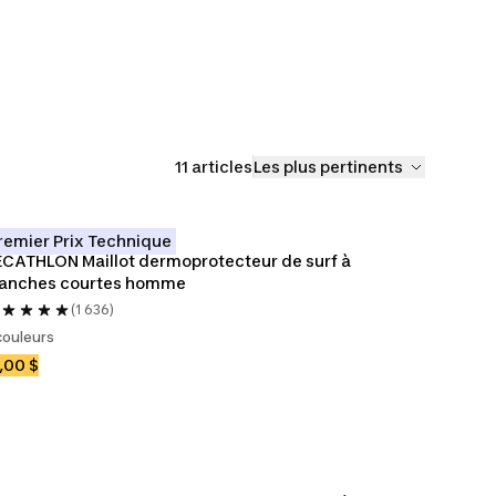
11 articles
Les plus pertinents
remier Prix Technique
CATHLON Maillot dermoprotecteur de surf à 
anches courtes homme
(1 636)
couleurs
,00 $