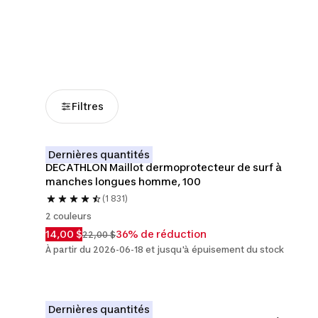
Maillots de bain
Combinaisons
Servie
isothermiques
Filtres
Dernières quantités
DECATHLON Maillot dermoprotecteur de surf à 
manches longues homme, 100
(1 831)
2 couleurs
14,00 $
36% de réduction
22,00 $
À partir du 2026-06-18 et jusqu'à épuisement du stock
Dernières quantités