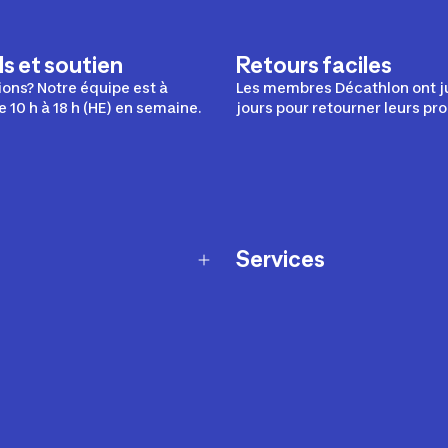
s et soutien
Retours faciles
ons? Notre équipe est à
Les membres Décathlon ont j
e 10 h à 18 h (HE) en semaine.
jours pour retourner leurs pro
Services
Programme de fidélité
t échanges
Ateliers en magasin
Cartes-cadeaux
et sécurité
Nos conseils sportifs
de garantie Décathlon
Appli Decathlon Coach
de garantie de disponibilité