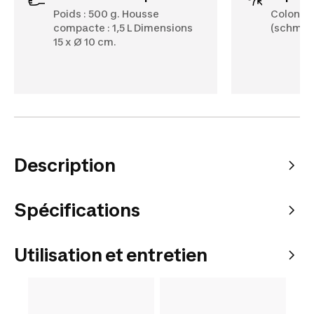
Poids : 500 g. Housse
Colonne
compacte : 1,5 L Dimensions
(schmerb
15 x Ø 10 cm.
Description
Spécifications
Utilisation et entretien