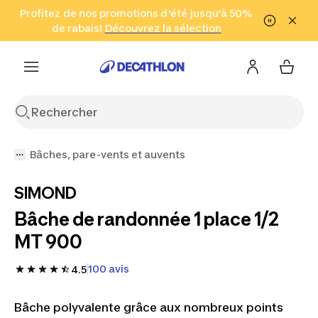
Aller à la recherche
Profitez de nos promotions d'été jusqu'à 50%
Aller au contenu
Aller au pied de
de rabais!
(Zones sélectionnées)
en seulement 2 h!
Découvrez la sélection
Cliquez ici
page
Bâches, pare-vents et auvents
SIMOND
Bâche de randonnée 1 place 1/2
MT 900
100 avis
4.5
Bâche polyvalente grâce aux nombreux points