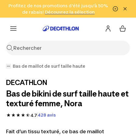
Aller à la recherche
Profitez de nos promotions d'été jusqu'à 50%
Aller au contenu
Aller au pied de
de rabais!
(Zones sélectionnées)
en seulement 2 h!
Découvrez la sélection
Cliquez ici
page
Bas de maillot de surf taille haute
DECATHLON
Bas de bikini de surf taille haute et
texturé femme, Nora
428 avis
4.7
Fait d’un tissu texturé, ce bas de maillot