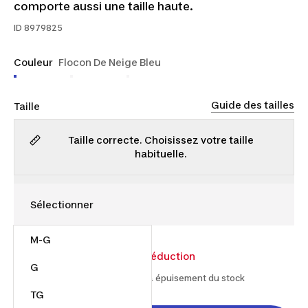
comporte aussi une taille haute.
ID
8979825
Couleur
Flocon De Neige Bleu
Guide des tailles
Taille
Taille correcte. Choisissez votre taille
habituelle.
M-G
14,00 $
20,00 $
30% de réduction
G
À partir du 2026-06-17 et jusqu'à épuisement du stock
TG