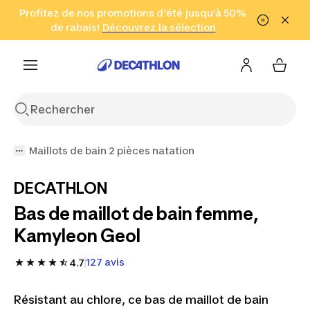
Aller à la recherche
Profitez de nos promotions d'été jusqu'à 50%
Aller au contenu
Aller au pied de
de rabais!
(Zones sélectionnées)
en seulement 2 h!
Découvrez la sélection
Cliquez ici
page
Maillots de bain 2 pièces natation
DECATHLON
Bas de maillot de bain femme,
Kamyleon Geol
127 avis
4.7
Résistant au chlore, ce bas de maillot de bain