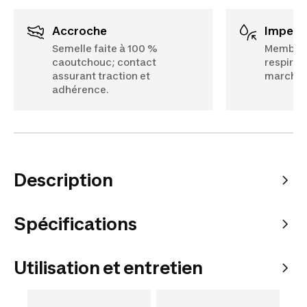
Accroche
Imperm
Semelle faite à 100 %
Membran
caoutchouc; contact
respiran
assurant traction et
marche s
adhérence.
Description
Spécifications
Utilisation et entretien