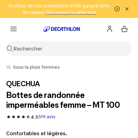
Aller à la recherche
Profitez de nos promotions d'été jusqu'à 50%
Aller au contenu
Aller au pied de
de rabais!
(Zones sélectionnées)
en seulement 2 h!
Découvrez la sélection
Cliquez ici
page
Sous la pluie femmes
QUECHUA
Bottes de randonnée
imperméables femme – MT 100
519 avis
4.3
Confortables et légères.