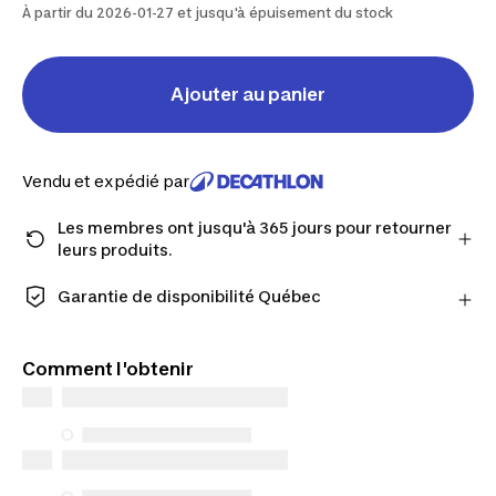
À partir du 2026-01-27 et jusqu'à épuisement du stock
Ajouter au panier
Vendu et expédié par
Les membres ont jusqu'à 365 jours pour retourner
leurs produits.
Passez à la caisse en tant que membre et obtenez
plus de temps pour retourner les produits au cas où
Garantie de disponibilité Québec
vous changeriez d'avis.
CONSOMMATEURS DU QUÉBEC UNIQUEMENT :
En savoir plus
Decathlon Canada Inc. offre une vaste sélection de
Comment l'obtenir
services de réparation, de pièces de rechange (en
magasin et en ligne) et d’information, mais nous
n’en garantissons pas la disponibilité en vertu de la
Loi sur la protection du consommateur. Les seules
exceptions concernent les services de réparation
spécifiques énumérés ci-dessous pour les achats