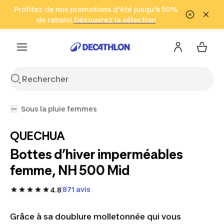
Aller à la recherche
Profitez de nos promotions d'été jusqu'à 50%
Aller au contenu
Aller au pied de
de rabais!
(Zones sélectionnées)
en seulement 2 h!
Découvrez la sélection
Cliquez ici
page
Sous la pluie femmes
QUECHUA
Bottes d’hiver imperméables
femme, NH 500 Mid
871 avis
4.8
Grâce à sa doublure molletonnée qui vous