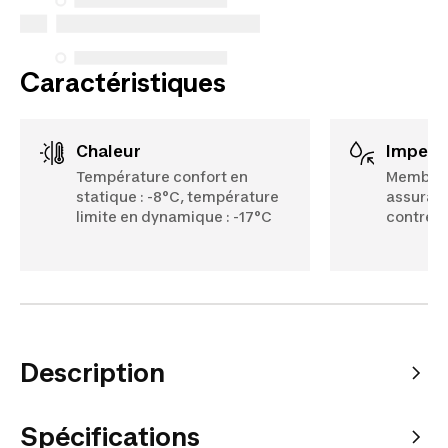
effectués à compter du 5 octobre 2025.
Voir plus
Caractéristiques
Chaleur
Imperm
Température confort en
Membran
statique : -8°C, température
assurant
limite en dynamique : -17°C
contre le
Description
Spécifications