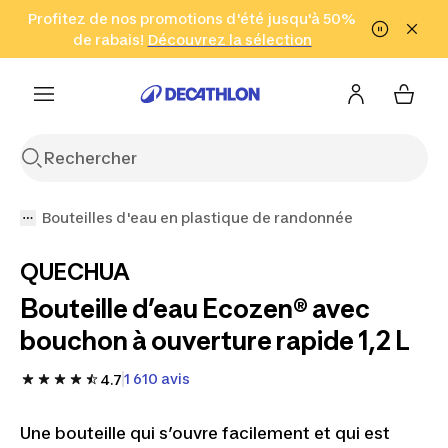
Aller à la recherche
Profitez de nos promotions d'été jusqu'à 50%
Aller au contenu
Aller au pied de
de rabais!
(Zones sélectionnées)
en seulement 2 h!
Découvrez la sélection
Cliquez ici
page
Bouteilles d'eau en plastique de randonnée
QUECHUA
Bouteille d’eau Ecozen® avec
bouchon à ouverture rapide 1,2 L
1 610 avis
4.7
Une bouteille qui s’ouvre facilement et qui est