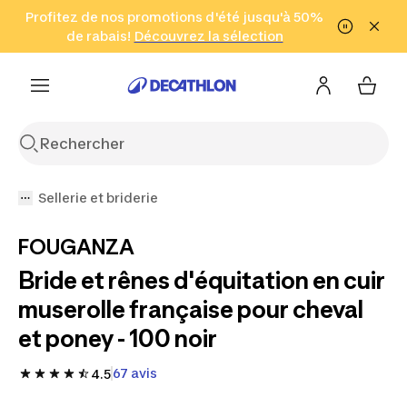
Aller à la recherche
Profitez de nos promotions d'été jusqu'à 50%
Aller au contenu
Aller au pied de
de rabais!
(Zones sélectionnées)
en seulement 2 h!
Découvrez la sélection
Cliquez ici
page
Sellerie et briderie
FOUGANZA
Bride et rênes d'équitation en cuir
muserolle française pour cheval
et poney - 100 noir
67 avis
4.5