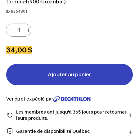
tarmak-b900-box-nba )
ID
8364801
34,00 $
Ajouter au panier
Vendu et expédié par
Les membres ont jusqu'à 365 jours pour retourner
leurs produits.
Passez à la caisse en tant que membre et obtenez
plus de temps pour retourner les produits au cas où
Garantie de disponibilité Québec
vous changeriez d'avis.