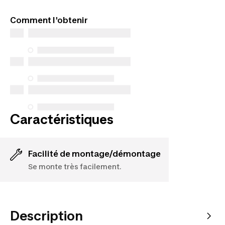
CONSOMMATEURS DU QUÉBEC UNIQUEMENT :
En savoir plus
Decathlon Canada Inc. offre une vaste sélection de
Comment l'obtenir
services de réparation, de pièces de rechange (en
magasin et en ligne) et d’information, mais nous
n’en garantissons pas la disponibilité en vertu de la
Loi sur la protection du consommateur. Les seules
exceptions concernent les services de réparation
spécifiques énumérés ci-dessous pour les achats
effectués à compter du 5 octobre 2025.
Voir plus
Caractéristiques
Facilité de montage/démontage
Se monte très facilement.
Description