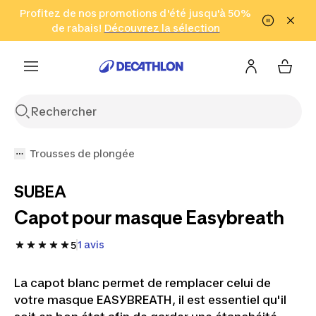
Aller à la recherche
Profitez de nos promotions d'été jusqu'à 50%
Aller au contenu
Aller au pied de
de rabais!
(Zones sélectionnées)
en seulement 2 h!
Découvrez la sélection
Cliquez ici
page
Trousses de plongée
SUBEA
Capot pour masque Easybreath
1 avis
5
La capot blanc permet de remplacer celui de
votre masque EASYBREATH, il est essentiel qu'il