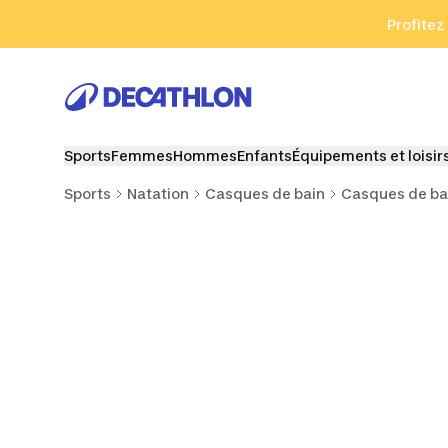
Aller à la recherche
Aller au contenu
Aller au pied de
Profitez
Sports
Femmes
Hommes
Enfants
Équipements et loisir
Sports
Natation
Casques de bain
Casques de bai