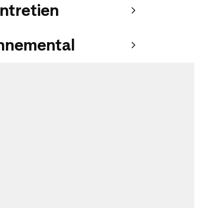
entretien
onnemental