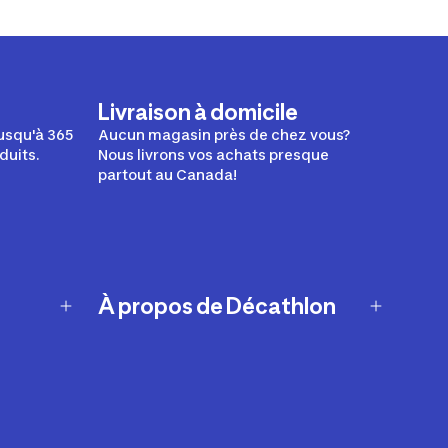
Livraison à domicile
usqu'à 365
Aucun magasin près de chez vous?
duits.
Nous livrons vos achats presque
partout au Canada!
À propos de Décathlon
Notre histoire
Carrières
Nos marques
Nos innovations