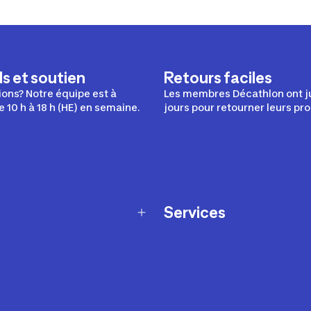
s et soutien
Retours faciles
ons? Notre équipe est à
Les membres Décathlon ont j
e 10 h à 18 h (HE) en semaine.
jours pour retourner leurs pro
Services
Programme de fidélité
t échanges
Ateliers en magasin
Cartes-cadeaux
et sécurité
Nos conseils sportifs