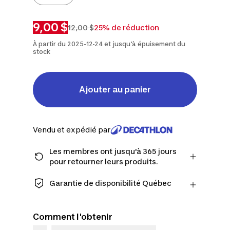
9,00 $
12,00 $
25% de réduction
À partir du 2025-12-24 et jusqu'à épuisement du
stock
Ajouter au panier
Vendu et expédié par
Les membres ont jusqu'à 365 jours
pour retourner leurs produits.
Passez à la caisse en tant que membre
et obtenez plus de temps pour
Garantie de disponibilité Québec
retourner les produits au cas où vous
CONSOMMATEURS DU QUÉBEC
changeriez d'avis.
UNIQUEMENT : Decathlon Canada Inc.
En savoir plus
Comment l'obtenir
offre une vaste sélection de services de
réparation, de pièces de rechange (en