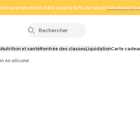
 page
 de nos promotions d'été jusqu'à 50% de rabais!
(Zones sélectionnées)
en seulement 2 h
Découvrez la 
Cliquez ici
s
Nutrition et santé
Rentrée des classes
Liquidation
Carte cadea
n en silicone