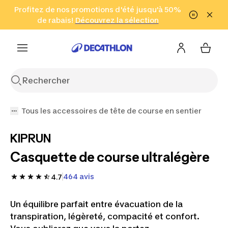
Aller à la recherche
Profitez de nos promotions d'été jusqu'à 50%
Aller au contenu
Aller au pied de
de rabais!
(Zones sélectionnées)
en seulement 2 h!
Découvrez la sélection
Cliquez ici
page
Tous les accessoires de tête de course en sentier
KIPRUN
Casquette de course ultralégère
464 avis
4.7
Un équilibre parfait entre évacuation de la
transpiration, légèreté, compacité et confort.