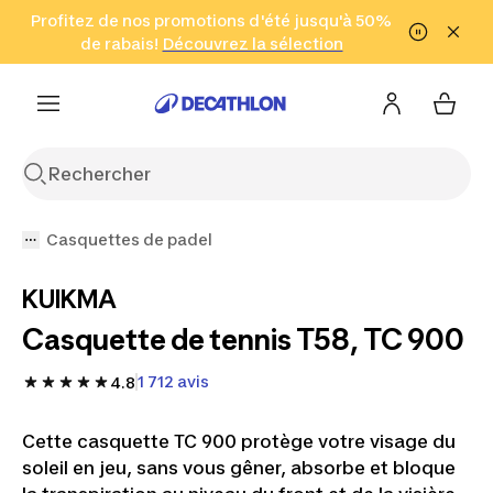
Aller à la recherche
Profitez de nos promotions d'été jusqu'à 50%
Aller au contenu
Aller au pied de
de rabais!
(Zones sélectionnées)
en seulement 2 h!
Découvrez la sélection
Cliquez ici
page
Casquettes de padel
KUIKMA
Casquette de tennis T58, TC 900
1 712 avis
4.8
Cette casquette TC 900 protège votre visage du
soleil en jeu, sans vous gêner, absorbe et bloque