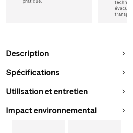
pratique.
techniq
évacuati
transpir
Description
Spécifications
Utilisation et entretien
Impact environnemental