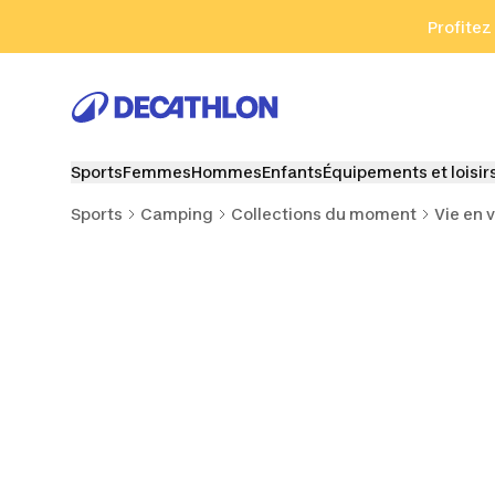
Aller à la recherche
Aller au contenu
Aller au pied de
Profitez
Sports
Femmes
Hommes
Enfants
Équipements et loisir
Sports
Camping
Collections du moment
Vie en 