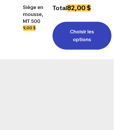
82,00 $
Siège en
Total
mousse,
MT 500
9,00 $
Choisir les
options