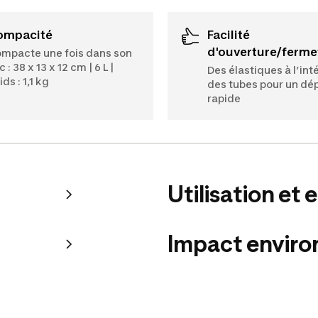
Compacité
Facilité
d'ouverture/ferme
mpacte une fois dans son
c : 38 x 13 x 12 cm | 6 L |
Des élastiques à l’int
ids : 1,1 kg
des tubes pour un dé
rapide
Utilisation et 
Impact envir