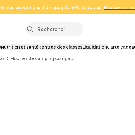
 page
 de nos promotions d'été jusqu'à 50% de rabais!
(Zones sélectionnées)
en seulement 2 h
Découvrez la 
Cliquez ici
s
Nutrition et santé
Rentrée des classes
Liquidation
Carte cadea
van
Mobilier de camping compact