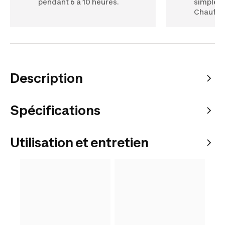
pendant 6 à 10 heures.
simple co
Chauffe-
Description
Spécifications
Utilisation et entretien