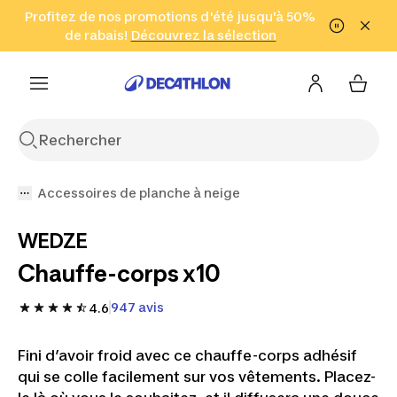
Aller à la recherche
Profitez de nos promotions d'été jusqu'à 50%
Aller au contenu
Aller au pied de
de rabais!
(Zones sélectionnées)
en seulement 2 h!
Découvrez la sélection
Cliquez ici
page
Accessoires de planche à neige
WEDZE
Chauffe-corps x10
947 avis
4.6
Fini d’avoir froid avec ce chauffe-corps adhésif
qui se colle facilement sur vos vêtements. Placez-