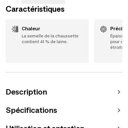
Caractéristiques
Chaleur
Précis
La semelle de la chaussette
Épaisseu
contient 41 % de laine.
pour des
étroites
Description
Spécifications