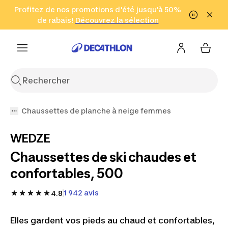
Aller à la recherche
Profitez de nos promotions d'été jusqu'à 50%
Aller au contenu
Aller au pied de
de rabais!
(Zones sélectionnées)
en seulement 2 h!
Découvrez la sélection
Cliquez ici
page
Chaussettes de planche à neige femmes
WEDZE
Chaussettes de ski chaudes et
confortables, 500
1 942 avis
4.8
Elles gardent vos pieds au chaud et confortables,