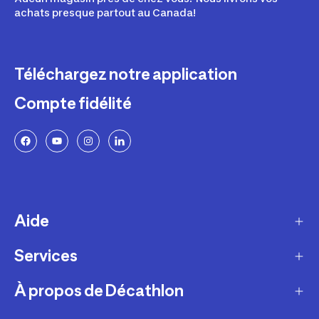
achats presque partout au Canada!
Téléchargez notre application
Compte fidélité
Aide
Services
Livraison
Retours et échanges
À propos de Décathlon
Programme de fidélité
FAQ