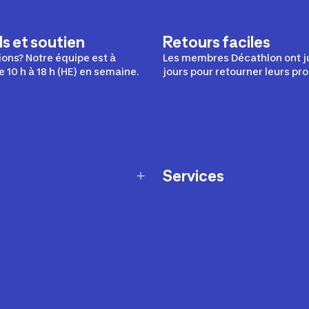
s et soutien
Retours faciles
ons? Notre équipe est à
Les membres Décathlon ont j
e 10 h à 18 h (HE) en semaine.
jours pour retourner leurs pro
Services
Programme de fidélité
t échanges
Ateliers en magasin
Cartes-cadeaux
et sécurité
Nos conseils sportifs
de garantie Décathlon
Appli Decathlon Coach
de garantie de disponibilité