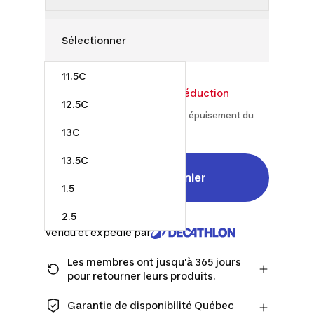
11.5C
25,00 $
35,00 $
28% de réduction
12.5C
À partir du 2026-07-14 et jusqu'à épuisement du
stock
13C
13.5C
Ajouter au panier
1.5
2.5
Vendu et expédié par
3
Les membres ont jusqu'à 365 jours
4
pour retourner leurs produits.
Passez à la caisse en tant que membre
4.5
et obtenez plus de temps pour
Garantie de disponibilité Québec