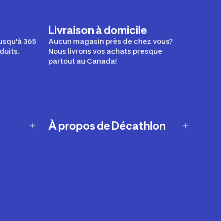
Livraison à domicile
usqu'à 365
Aucun magasin près de chez vous?
duits.
Nous livrons vos achats presque
partout au Canada!
À propos de Décathlon
Notre histoire
Carrières
Nos marques
Nos innovations
Développement durable
Affiliation