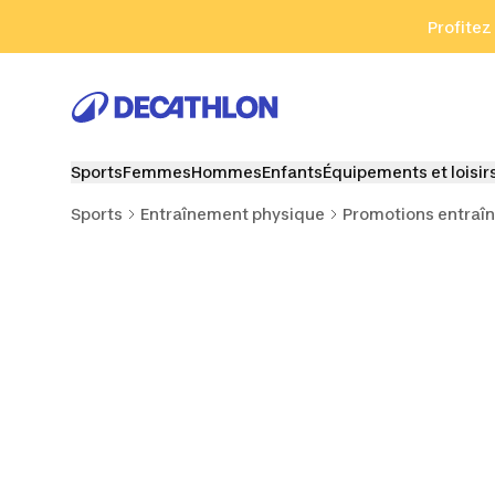
Aller à la recherche
Aller au contenu
Aller au pied de
Profitez
Sports
Femmes
Hommes
Enfants
Équipements et loisir
Sports
Entraînement physique
Promotions entraî