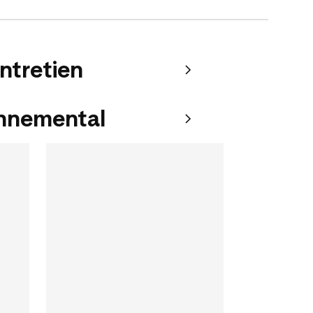
entretien
onnemental