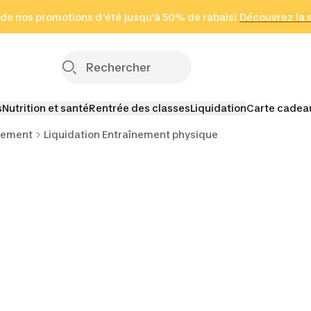
 page
 de nos promotions d'été jusqu'à 50% de rabais!
(Zones sélectionnées)
en seulement 2 h
Découvrez la 
Cliquez ici
s
Nutrition et santé
Rentrée des classes
Liquidation
Carte cadea
nement
Liquidation Entraînement physique