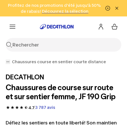
Aller à la recherche
Profitez de nos promotions d'été jusqu'à 50%
Aller au contenu
Aller au pied de
de rabais!
(Zones sélectionnées)
en seulement 2 h!
Découvrez la sélection
Cliquez ici
page
Chaussures course en sentier courte distance
DECATHLON
Chaussures de course sur route
et sur sentier femme, JF 190 Grip
3 787 avis
4.7
Défiez les sentiers en toute liberté! Son maintien