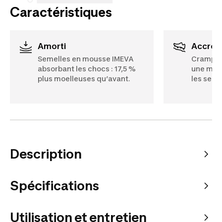
Caractéristiques
Amorti
Accro
Semelles en mousse IMEVA
Crampon
absorbant les chocs : 17,5 %
une meil
plus moelleuses qu’avant.
les senti
Description
Spécifications
Utilisation et entretien