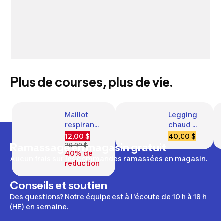
Plus de courses, plus de vie.
Maillot 
Legging 
respirant 
chaud 
manches 
de 
12,00 $
40,00 $
longues 
course 
Ramassage en magasin gratuit
20,00 $
40% de
de 
femme, 
Aucun frais sur les commandes ramassées en magasin.
réduction
course 
Run 500
femme, 
Conseils et soutien
Run 100 
Dry
Des questions? Notre équipe est à l'écoute de 10 h à 18 h
(HE) en semaine.