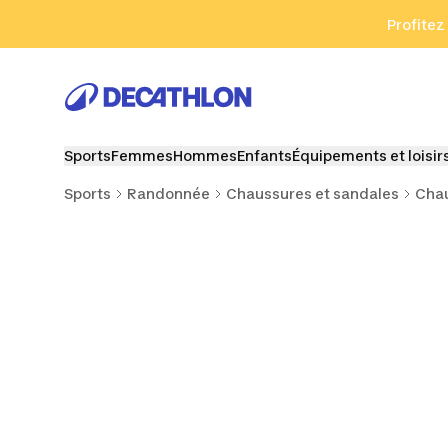
Aller à la recherche
Aller au contenu
Aller au pied de
Profitez
Sports
Femmes
Hommes
Enfants
Équipements et loisir
Sports
Randonnée
Chaussures et sandales
Cha