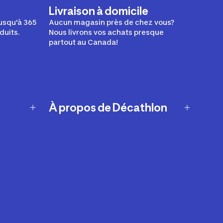
Livraison à domicile
usqu'à 365
Aucun magasin près de chez vous?
duits.
Nous livrons vos achats presque
partout au Canada!
À propos de Décathlon
Notre histoire
Carrières
Nos marques
Nos innovations
Développement durable
Affiliation
Symboles du possible