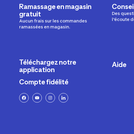
Ramassage en magasin
Conseil
gratuit
Des questi
l'écoute d
Aucun frais sur les commandes
ramassées en magasin.
Téléchargez notre
Aide
application
Livraison
Compte fidélité
Retours e
FAQ
Paiement 
Politique 
Politique 
Rappels p