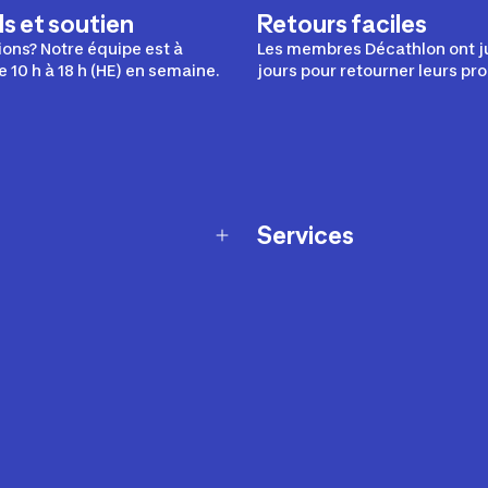
s et soutien
Retours faciles
ons? Notre équipe est à
Les membres Décathlon ont j
e 10 h à 18 h (HE) en semaine.
jours pour retourner leurs pro
Services
Programme de fidélité
t échanges
Ateliers en magasin
Cartes-cadeaux
et sécurité
Nos conseils sportifs
de garantie Décathlon
Appli Decathlon Coach
de garantie de disponibilité
roduits