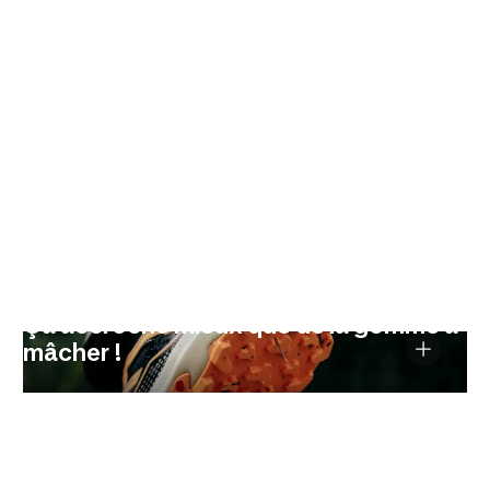
Ça accroche mieux que de la gomme à
mâcher !