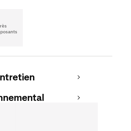
très
mposants
entretien
onnemental