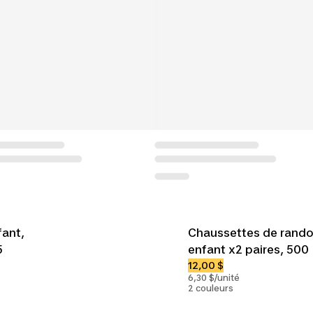
ant,
Chaussettes de rand
5
enfant x2 paires, 500
12,00 $
6,30 $/unité
2 couleurs