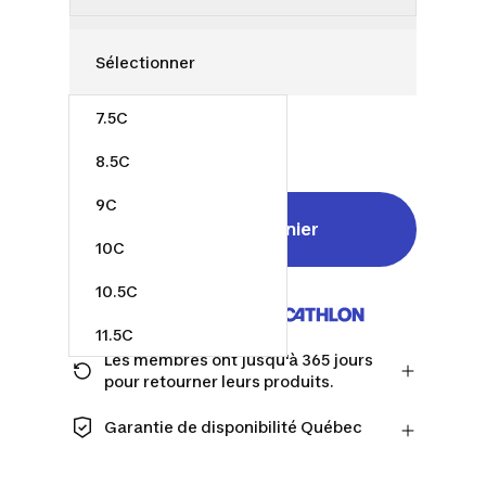
7.5C
45,00 $
8.5C
9C
Ajouter au panier
10C
10.5C
Vendu et expédié par
11.5C
Les membres ont jusqu'à 365 jours
12.5C
pour retourner leurs produits.
Passez à la caisse en tant que membre
13C
et obtenez plus de temps pour
Garantie de disponibilité Québec
retourner les produits au cas où vous
CONSOMMATEURS DU QUÉBEC
1
changeriez d'avis.
UNIQUEMENT : Decathlon Canada Inc.