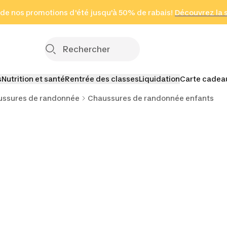
 page
 de nos promotions d'été jusqu'à 50% de rabais!
(Zones sélectionnées)
en seulement 2 h
Découvrez la 
Cliquez ici
s
Nutrition et santé
Rentrée des classes
Liquidation
Carte cadea
ussures de randonnée
Chaussures de randonnée enfants