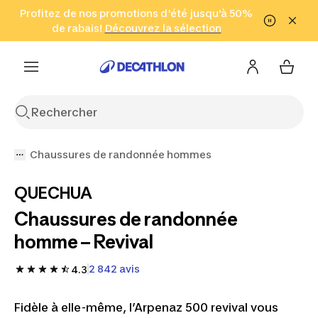
Aller à la recherche
Profitez de nos promotions d'été jusqu'à 50%
Aller au contenu
Aller au pied de
de rabais!
(Zones sélectionnées)
en seulement 2 h!
Découvrez la sélection
Cliquez ici
page
Chaussures de randonnée hommes
QUECHUA
Chaussures de randonnée
homme – Revival
2 842 avis
4.3
Fidèle à elle-même, l’Arpenaz 500 revival vous