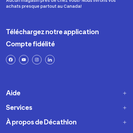
Aucun magasin près de chez vous? Nous livrons vos
achats presque partout au Canada!
Téléchargez notre application
Compte fidélité
Aide
Services
Livraison
Retours et échanges
À propos de Décathlon
Programme de fidélité
FAQ