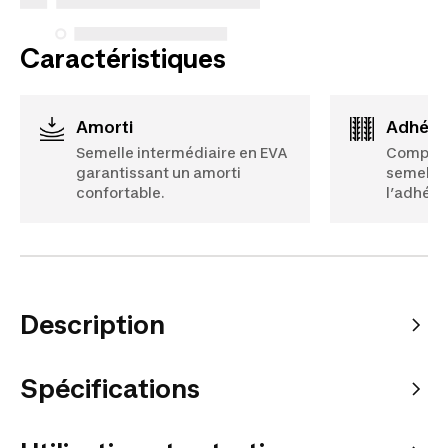
Voir plus
Caractéristiques
Amorti
Adhér
Semelle intermédiaire en EVA
Composit
garantissant un amorti
semelle 
confortable.
l’adhére
Description
Spécifications