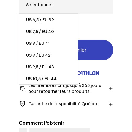
US 6,5 / EU 39
45,00 $
US 7,5 / EU 40
US 8 / EU 41
Ajouter au panier
US 9 / EU 42
US 9,5 / EU 43
Vendu et expédié par
US 10,5 / EU 44
Les membres ont jusqu'à 365 jours
US 11,5 / EU 45
pour retourner leurs produits.
Passez à la caisse en tant que membre
US 12 / EU 46
et obtenez plus de temps pour
Garantie de disponibilité Québec
retourner les produits au cas où vous
CONSOMMATEURS DU QUÉBEC
US 13 / EU 47
changeriez d'avis.
UNIQUEMENT : Decathlon Canada Inc.
En savoir plus
Comment l'obtenir
offre une vaste sélection de services de
réparation, de pièces de rechange (en