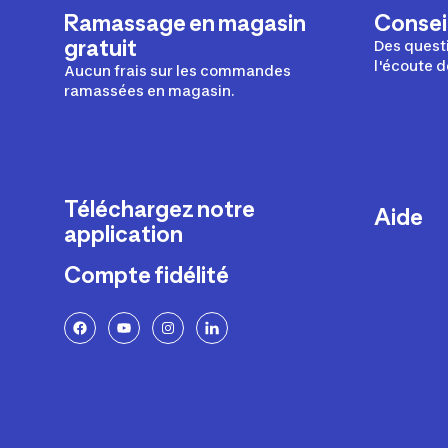
Ramassage en magasin
Conseil
gratuit
Des questi
l'écoute d
Aucun frais sur les commandes
ramassées en magasin.
Téléchargez notre
Aide
application
Livraison
Compte fidélité
Retours e
FAQ
Paiement 
Politique 
Politique 
Rappels p