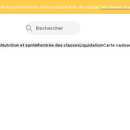
 page
 de nos promotions d'été jusqu'à 50% de rabais!
(Zones sélectionnées)
en seulement 2 h
Découvrez la 
Cliquez ici
s
Nutrition et santé
Rentrée des classes
Liquidation
Carte cadea