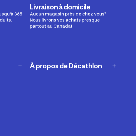
Livraison à domicile
usqu'à 365
Aucun magasin près de chez vous?
duits.
Nous livrons vos achats presque
partout au Canada!
À propos de Décathlon
Notre histoire
Carrières
Nos marques
Nos innovations
Développement durable
Affiliation
Symboles du possible