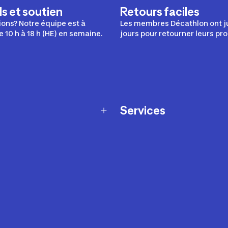
s et soutien
Retours faciles
ons? Notre équipe est à
Les membres Décathlon ont j
e 10 h à 18 h (HE) en semaine.
jours pour retourner leurs pro
Services
Programme de fidélité
t échanges
Ateliers en magasin
Cartes-cadeaux
et sécurité
Nos conseils sportifs
de garantie Décathlon
Appli Decathlon Coach
de garantie de disponibilité
roduits