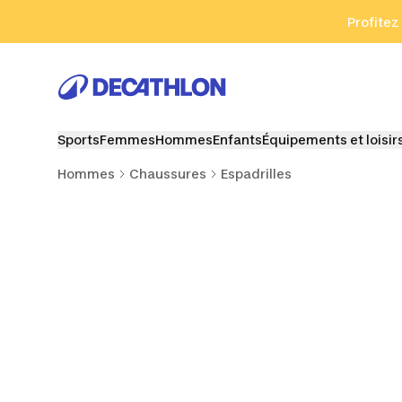
Aller à la recherche
Aller au contenu
Aller au pied de
Profitez
Sports
Femmes
Hommes
Enfants
Équipements et loisir
Hommes
Chaussures
Espadrilles