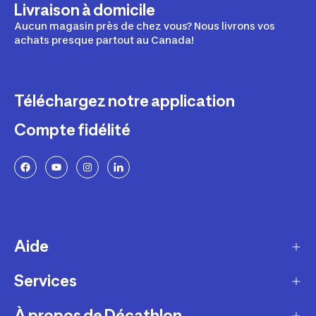
Livraison à domicile
Aucun magasin près de chez vous? Nous livrons vos
achats presque partout au Canada!
Téléchargez notre application
Compte fidélité
Aide
Services
Livraison
Retours et échanges
À propos de Décathlon
Programme de fidélité