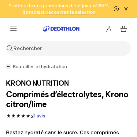
Aller à la recherche
Profitez de nos promotions d'été jusqu'à 50%
Aller au contenu
Aller au pied de
de rabais!
(Zones sélectionnées)
en seulement 2 h!
Découvrez la sélection
Cliquez ici
page
Bouteilles et hydratation
KRONO NUTRITION
Comprimés d’électrolytes, Krono
citron/lime
1 avis
5
Restez hydraté sans le sucre. Ces comprimés