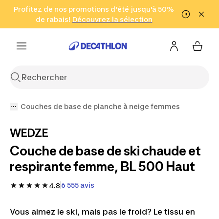
Aller à la recherche
Profitez de nos promotions d'été jusqu'à 50%
Aller au contenu
Aller au pied de
de rabais!
(Zones sélectionnées)
en seulement 2 h!
Découvrez la sélection
Cliquez ici
page
Couches de base de planche à neige femmes
WEDZE
Couche de base de ski chaude et
respirante femme, BL 500 Haut
6 555 avis
4.8
Vous aimez le ski, mais pas le froid? Le tissu en