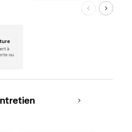
effectués à compter du 5 octobre 2025.
Voir plus
ture
ert à
erte ou
entretien