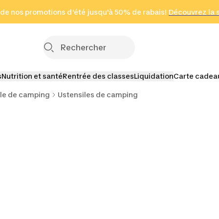
 page
 de nos promotions d'été jusqu'à 50% de rabais!
(Zones sélectionnées)
en seulement 2 h
Découvrez la 
Cliquez ici
s
Nutrition et santé
Rentrée des classes
Liquidation
Carte cadea
lle de camping
Ustensiles de camping