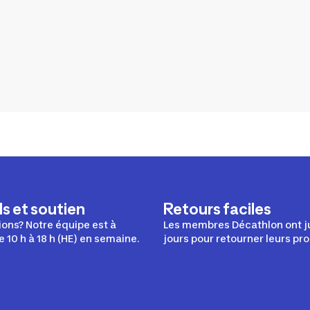
s et soutien
Retours faciles
ons? Notre équipe est à
Les membres Décathlon ont j
e 10 h à 18 h (HE) en semaine.
jours pour retourner leurs pro