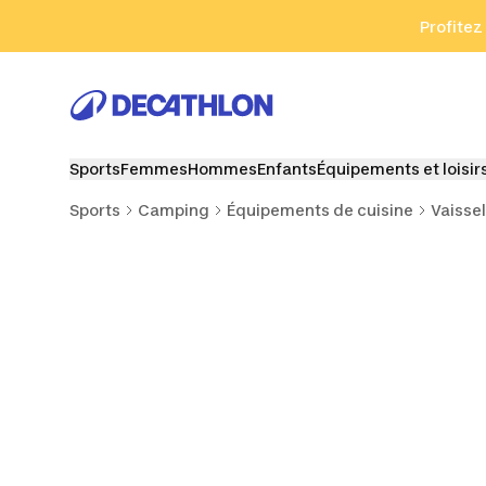
Aller à la recherche
Aller au contenu
Aller au pied de
Profitez
Sports
Femmes
Hommes
Enfants
Équipements et loisir
Sports
Camping
Équipements de cuisine
Vaisse